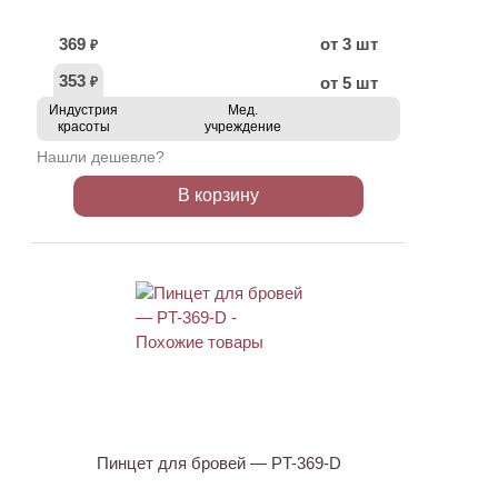
369
от 3 шт
₽
353
от 5 шт
₽
Индустрия
Мед.
красоты
учреждение
Нашли дешевле?
В корзину
ХИТ
АКЦИЯ
Пинцет для бровей — PT-369-D