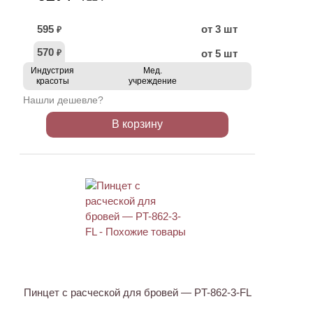
595
от 3 шт
₽
570
от 5 шт
₽
Индустрия
Мед.
красоты
учреждение
Нашли дешевле?
В корзину
ХИТ
АКЦИЯ
Пинцет с расческой для бровей — PT-862-3-FL