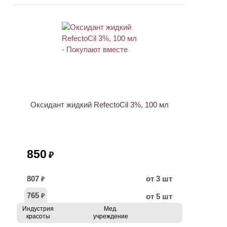
ХИТ
Оксидант жидкий RefectoCil 3%, 100 мл
850
₽
807
от 3 шт
₽
765
от 5 шт
₽
Индустрия
Мед.
красоты
учреждение