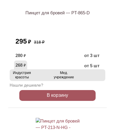
Пинцет для бровей — PT-865-D
295
₽
318 ₽
280
от 3 шт
₽
268
от 5 шт
₽
Индустрия
Мед.
красоты
учреждение
Нашли дешевле?
В корзину