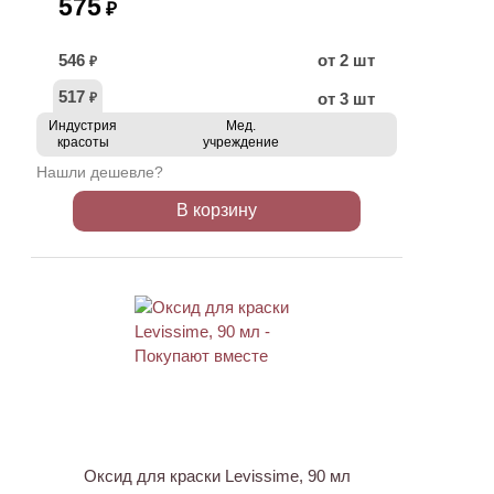
575
₽
546
от 2 шт
₽
517
от 3 шт
₽
Индустрия
Мед.
красоты
учреждение
Нашли дешевле?
В корзину
ХИТ
Оксид для краски Levissime, 90 мл