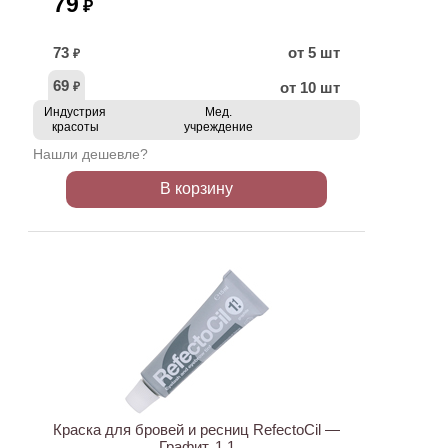
79
₽
73
от 5 шт
₽
69
от 10 шт
₽
Индустрия
Мед.
красоты
учреждение
Нашли дешевле?
В корзину
ХИТ
Краска для бровей и ресниц RefectoCil —
Графит, 1.1