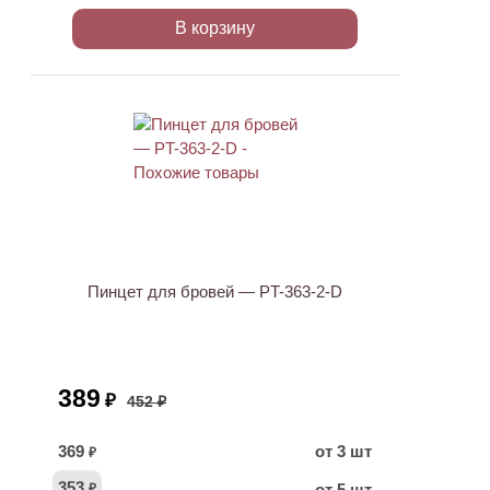
В корзину
АКЦИЯ
Пинцет для бровей — PT-363-2-D
389
₽
452 ₽
369
от 3 шт
₽
353
от 5 шт
₽