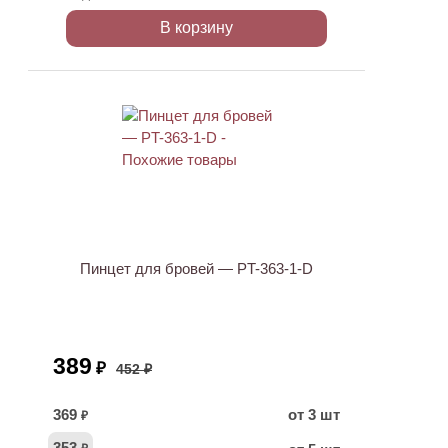
В корзину
АКЦИЯ
Пинцет для бровей — PT-363-1-D
389
₽
452 ₽
369
от 3 шт
₽
353