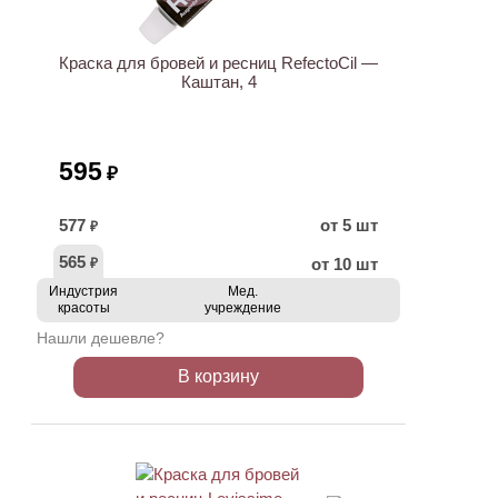
Краска для бровей и ресниц RefectoCil —
Каштан, 4
595
₽
577
от 5 шт
₽
565
от 10 шт
₽
Индустрия
Мед.
красоты
учреждение
Нашли дешевле?
В корзину