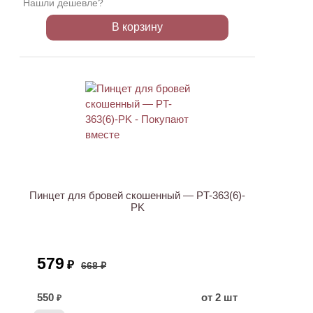
Нашли дешевле?
В корзину
АКЦИЯ
Пинцет для бровей скошенный — PT-363(6)-
PK
579
₽
668 ₽
550
от 2 шт
₽