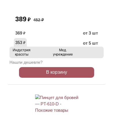
389
₽
452 ₽
369
от 3 шт
₽
353
от 5 шт
₽
Индустрия
Мед.
красоты
учреждение
Нашли дешевле?
В корзину
ХИТ