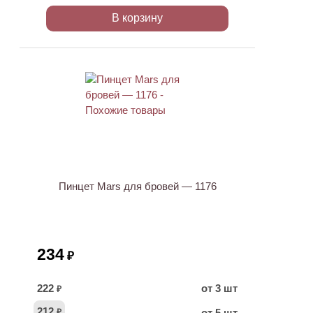
В корзину
ХИТ
Пинцет Mars для бровей — 1176
234
₽
222
от 3 шт
₽
212
от 5 шт
₽