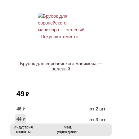
ХИТ
Брусок для европейского маникюра —
зеленый
49
₽
46
от 2 шт
₽
44
от 3 шт
₽
Индустрия
Мед.
красоты
учреждение