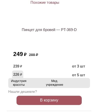
ХИТ
АКЦИЯ
Пинцет для бровей — PT-369-D
249
₽
288 ₽
239
от 3 шт
₽
226
от 5 шт
₽
Индустрия
Мед.
красоты
учреждение
Нашли дешевле?
В корзину