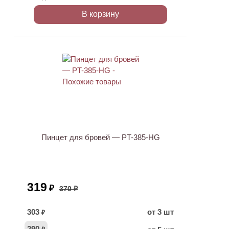
В корзину
ХИТ
АКЦИЯ
Пинцет для бровей — PT-385-HG
319
₽
370 ₽
303
от 3 шт
₽
290