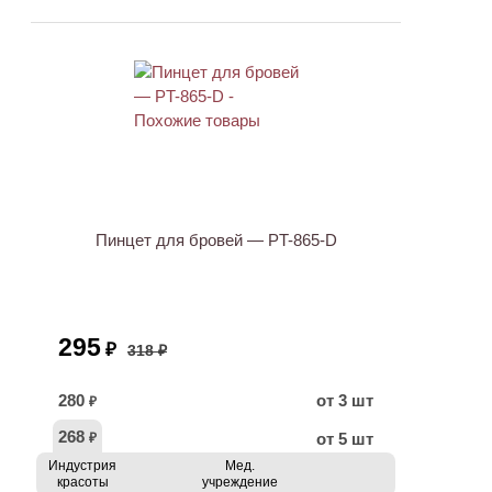
ХИТ
АКЦИЯ
Пинцет для бровей — PT-865-D
295
₽
318 ₽
280
от 3 шт
₽
268
от 5 шт
₽
Индустрия
Мед.
красоты
учреждение