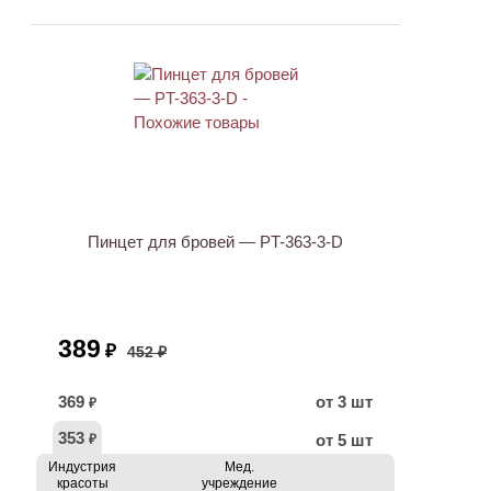
АКЦИЯ
Пинцет для бровей — PT-363-3-D
389
₽
452 ₽
369
от 3 шт
₽
353
от 5 шт
₽
Индустрия
Мед.
красоты
учреждение