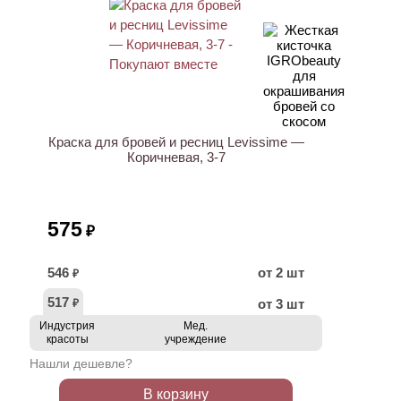
ХИТ
Краска для бровей и ресниц Levissime —
Коричневая, 3-7
575
₽
546
от 2 шт
₽
517
от 3 шт
₽
Индустрия
Мед.
красоты
учреждение
Нашли дешевле?
В корзину