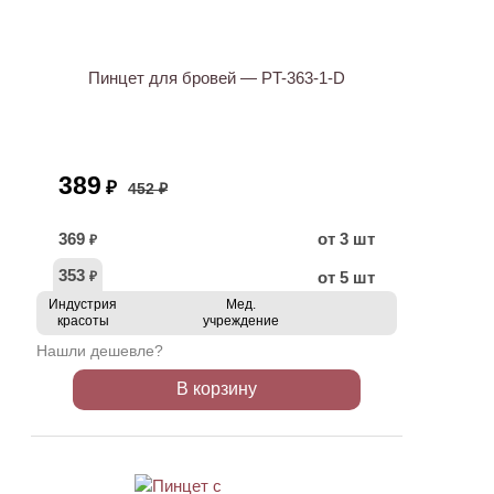
АКЦИЯ
Пинцет для бровей — PT-363-1-D
389
₽
452 ₽
369
от 3 шт
₽
353
от 5 шт
₽
Индустрия
Мед.
красоты
учреждение
Нашли дешевле?
В корзину