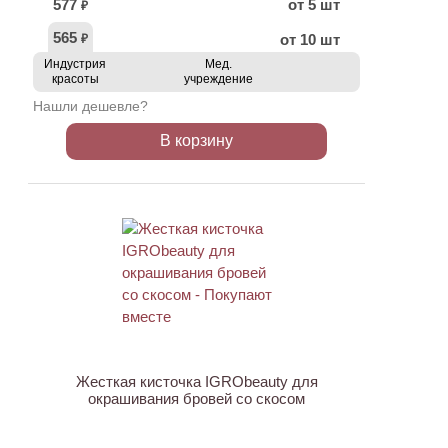
577
от 5 шт
₽
565
от 10 шт
₽
Индустрия
Мед.
красоты
учреждение
Нашли дешевле?
В корзину
ХИТ
Жесткая кисточка IGRObeauty для
окрашивания бровей со скосом