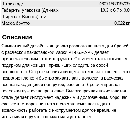
Штрихкод:
4607158319709
Габариты упаковки (Длина х
19.3 х 6.7 х 0.8
Ширина х Высота), см:
Масса брутто:
0.022 кг
Описание
Симпатичный дизайн глянцевого розового пинцета для бровей
с расческой пакистанской марки PT-862-2-PK делает
привлекательным этот инструмент. Он может стать отличным
подарком для женщин, привыкших следить за своей
внешностью. Острые кончики пинцета несколько скошены, что
позволяет легко и быстро захватывать волоски, а расческа,
всегда находящаяся под рукой, расчешет брови и придаст
волоскам нужное направление. Высокопрочная пакистанская
сталь делает инструмент надежным и долговечным. Хорошая
схожесть створок пинцета и его эргономичность дают
возможность работать с инструментом долгое время, не
испытывая в руках напряжения и усталости.