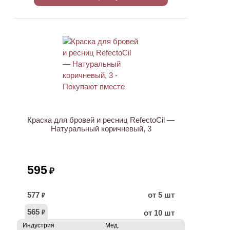
ХИТ
Краска для бровей и ресниц RefectoCil —
Натуральный коричневый, 3
595
₽
577
от 5 шт
₽
565
от 10 шт
₽
Индустрия
Мед.