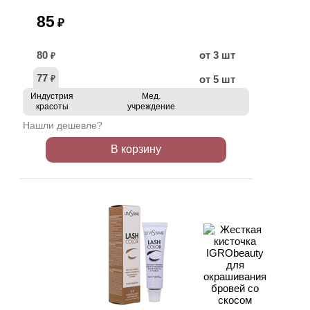
85
₽
80
от 3 шт
₽
77
от 5 шт
₽
Индустрия
Мед.
красоты
учреждение
Нашли дешевле?
В корзину
ХИТ