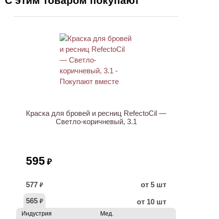
С этим товаром покупают
ХИТ
Краска для бровей и ресниц RefectoCil —
Светло-коричневый, 3.1
595
₽
577
от 5 шт
₽
565
от 10 шт
₽
Индустрия
Мед.