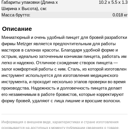
Габариты упаковки (Длина х
10.2 х 5.5 х 1.3
Ширина х Высота), см:
Масса брутто:
0.018 кг
Описание
Миниатюрный и очень удобный пинцет для бровей разработки
фирмы Metzger является предпочтительным для работы
мастеров в салонах красоты. Благодаря удобной форме и
острым, идеально заточенным кончикам пинцета, работать им
легко и надежно. Отличное схождение створок пинцета —
залог комфортной работы с ним. Сталь, из которой изготовлен
инструмент используется для изготовления медицинского
инструмента, и проходит несколько этапов проверки во время
производства. Надежность и долговечность пинцета делает
его незаменимым в работе бровистов, которые корректируют
форму бровей, удаляют с лица лишние и вросшие волоски.
Информация о внешнем виде, характеристиках и стране изготовления
основывается на доступных к моменту публикации сведениях о товаре.