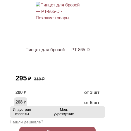
ХИТ
АКЦИЯ
Пинцет для бровей — PT-865-D
295
₽
318 ₽
280
от 3 шт
₽
268
от 5 шт
₽
Индустрия
Мед.
красоты
учреждение
Нашли дешевле?