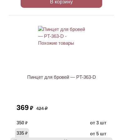
В корзину
АКЦИЯ
Пинцет для бровей — PT-363-D
369
₽
424 ₽
350
от 3 шт
₽
335
от 5 шт
₽