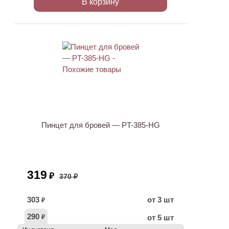
В корзину
ХИТ
АКЦИЯ
Пинцет для бровей — PT-385-HG
319
₽
370 ₽
303
от 3 шт
₽
290
от 5 шт
₽