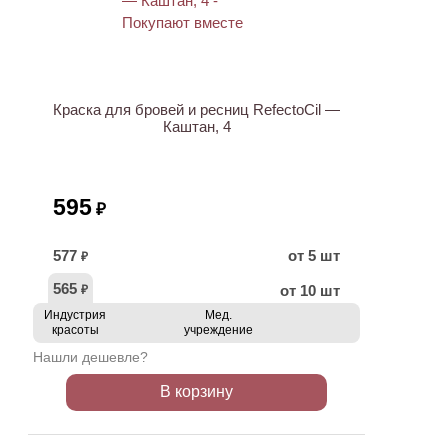
ХИТ
Краска для бровей и ресниц RefectoCil —
Каштан, 4
595
₽
577
от 5 шт
₽
565
от 10 шт
₽
Индустрия
Мед.
красоты
учреждение
Нашли дешевле?
В корзину