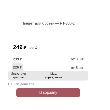
ХИТ
АКЦИЯ
Пинцет для бровей — PT-369-D
249
₽
288 ₽
239
от 3 шт
₽
226
от 5 шт
₽
Индустрия
Мед.
красоты
учреждение
Нашли дешевле?
В корзину