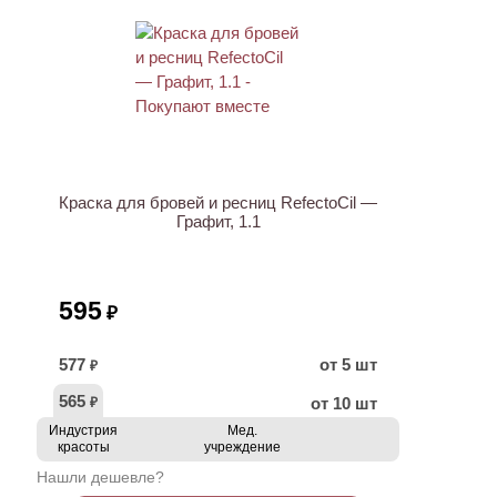
ХИТ
Краска для бровей и ресниц RefectoCil —
Графит, 1.1
595
₽
577
от 5 шт
₽
565
от 10 шт
₽
Индустрия
Мед.
красоты
учреждение
Нашли дешевле?