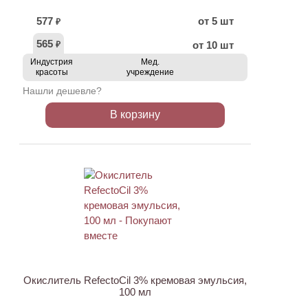
577
от 5 шт
₽
565
от 10 шт
₽
Индустрия
Мед.
красоты
учреждение
Нашли дешевле?
В корзину
ХИТ
Окислитель RefectoCil 3% кремовая эмульсия,
100 мл