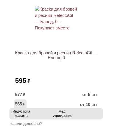
Краска для бровей и ресниц RefectoCil —
Блонд, 0
595
₽
577
от 5 шт
₽
565
от 10 шт
₽
Индустрия
Мед.
красоты
учреждение
Нашли дешевле?