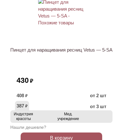
Пинцет для наращивания ресниц Vetus — 5-SA
430
₽
408
от 2 шт
₽
387
от 3 шт
₽
Индустрия
Мед.
красоты
учреждение
Нашли дешевле?
В корзину