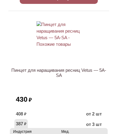
ХИТ
Пинцет для наращивания ресниц Vetus — 5A-
SA
430
₽
408
от 2 шт
₽
387
от 3 шт
₽
Индустрия
Мед.