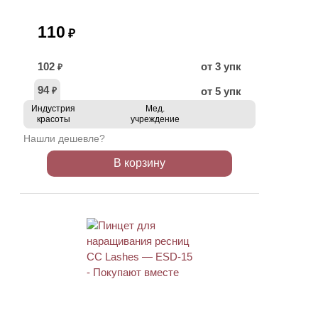
110
₽
102
от 3 упк
₽
94
от 5 упк
₽
Индустрия
Мед.
красоты
учреждение
Нашли дешевле?
В корзину
ХИТ