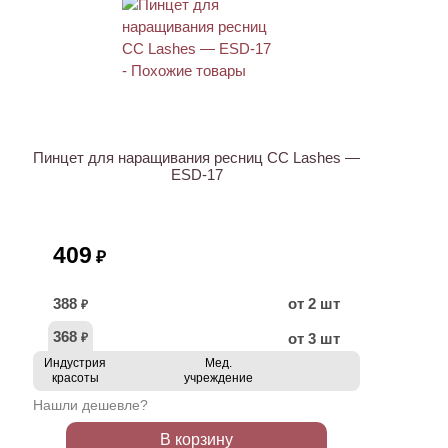
Пинцет для наращивания ресниц CC Lashes —
ESD-17
409
₽
388
от 2 шт
₽
368
от 3 шт
₽
Индустрия
Мед.
красоты
учреждение
Нашли дешевле?
В корзину