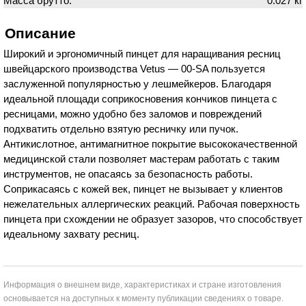
Масса брутто:
0.027 кг
Описание
Широкий и эргономичный пинцет для наращивания ресниц
швейцарского производства Vetus — 00-SA пользуется
заслуженной популярностью у лешмейкеров. Благодаря
идеальной площади соприкосновения кончиков пинцета с
ресницами, можно удобно без заломов и повреждений
подхватить отдельно взятую ресничку или пучок.
Антикислотное, антимагнитное покрытие высококачественной
медицинской стали позволяет мастерам работать с таким
инструментов, не опасаясь за безопасность работы.
Соприкасаясь с кожей век, пинцет не вызывает у клиентов
нежелательных аллергических реакций. Рабочая поверхность
пинцета при схождении не образует зазоров, что способствует
идеальному захвату ресниц.
Информация о внешнем виде, характеристиках и стране изготовления
основывается на доступных к моменту публикации сведениях о товаре.