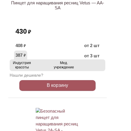
Пинцет для наращивания ресниц Vetus — AA-
SA
430
₽
408
от 2 шт
₽
387
от 3 шт
₽
Индустрия
Мед.
красоты
учреждение
Нашли дешевле?
В корзину