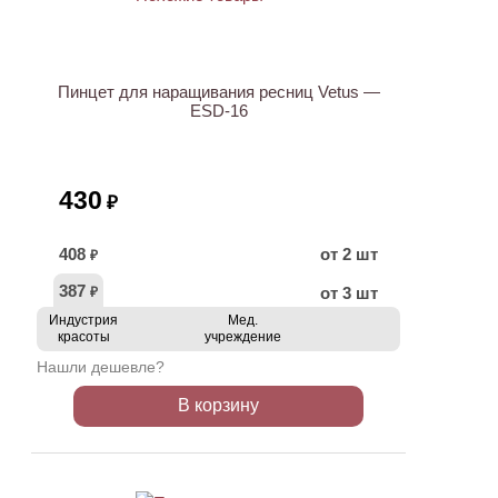
ХИТ
Пинцет для наращивания ресниц Vetus —
ESD-16
430
₽
408
от 2 шт
₽
387
от 3 шт
₽
Индустрия
Мед.
красоты
учреждение
Нашли дешевле?
В корзину