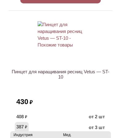
ХИТ
Пинцет для наращивания ресниц Vetus — ST-
10
430
₽
408
от 2 шт
₽
387
от 3 шт
₽
Индустрия
Мед.