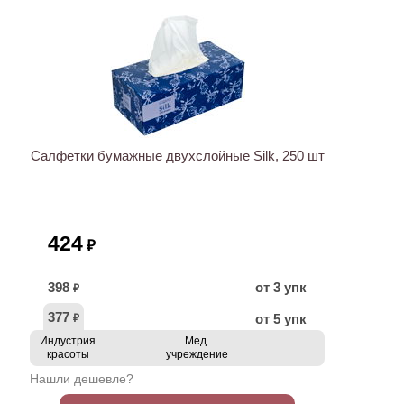
Салфетки бумажные двухслойные Silk, 250 шт
424
₽
398
от 3 упк
₽
377
от 5 упк
₽
Индустрия
Мед.
красоты
учреждение
Нашли дешевле?