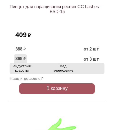
Пинцет для наращивания ресниц CC Lashes —
ESD-15
409
₽
388
от 2 шт
₽
368
от 3 шт
₽
Индустрия
Мед.
красоты
учреждение
Нашли дешевле?
В корзину