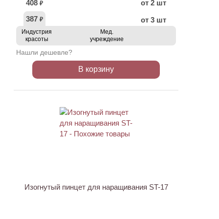
408
от 2 шт
₽
387
от 3 шт
₽
Индустрия
Мед.
красоты
учреждение
Нашли дешевле?
В корзину
ХИТ
Изогнутый пинцет для наращивания ST-17