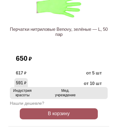
Перчатки нитриловые Benovy, зелёные — L, 50
пар
650
₽
617
от 5 шт
₽
591
от 10 шт
₽
Индустрия
Мед.
красоты
учреждение
Нашли дешевле?
В корзину