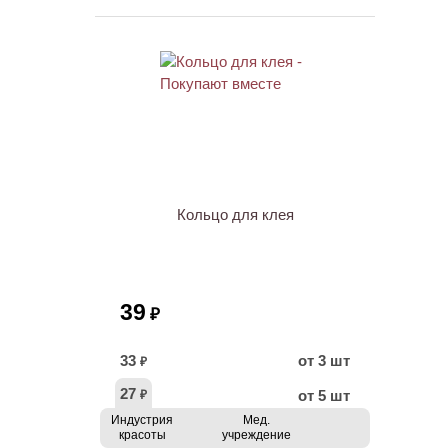
ХИТ
Кольцо для клея
39
₽
33
от 3 шт
₽
27
от 5 шт
₽
Индустрия
Мед.
красоты
учреждение