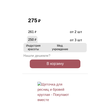
275
₽
261
от 2 шт
₽
250
от 3 шт
₽
Индустрия
Мед.
красоты
учреждение
Нашли дешевле?
В корзину
ХИТ