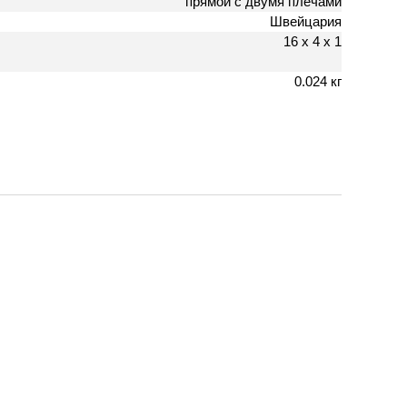
прямой с двумя плечами
Швейцария
16 х 4 х 1
0.024 кг