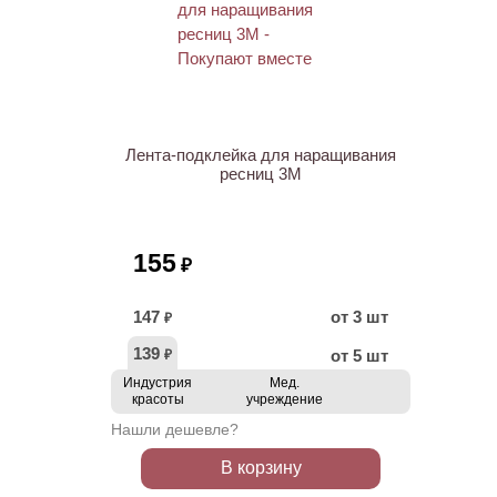
ХИТ
Лента-подклейка для наращивания
ресниц 3M
155
₽
147
от 3 шт
₽
139
от 5 шт
₽
Индустрия
Мед.
красоты
учреждение
Нашли дешевле?
В корзину