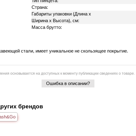
Тип пинцета:
Страна:
Габариты упаковки (Длина х
Ширина х Высота), см:
Масса брутто:
жавеющей стали, имеет уникальное не скользящее покрытие.
ения основывается на доступных к моменту публикации сведениях о товаре.
Ошибка в описании?
других брендов
ash&Go