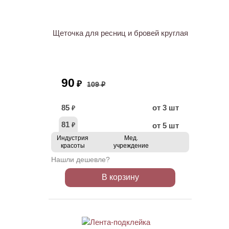
АКЦИЯ
Щеточка для ресниц и бровей круглая
90
₽
109 ₽
85
от 3 шт
₽
81
от 5 шт
₽
Индустрия
Мед.
красоты
учреждение
Нашли дешевле?
В корзину