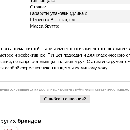
Тип пинцета:
Страна:
Габариты упаковки (Длина х
Ширина х Высота), см:
Масса брутто:
н из антимагнитной стали и имеет противокислотное покрытие.
стрее и эффективнее. Пинцет подходит и для классического с
вании, не напрягает мышцы пальцев и рук. С этим инструменто
я особой форме кончиков пинцета и их мягкому ходу.
ения основывается на доступных к моменту публикации сведениях о товаре.
Ошибка в описании?
других брендов