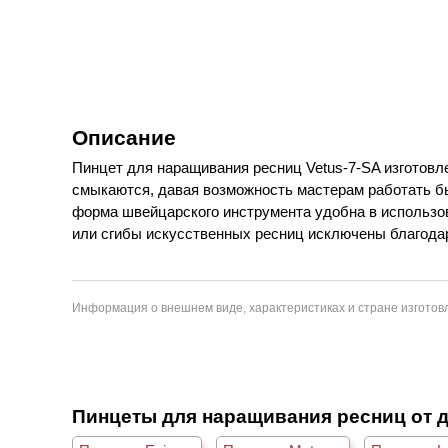
Описание
Пинцет для наращивания ресниц Vetus-7-SA изготовле
смыкаются, давая возможность мастерам работать бы
форма швейцарского инструмента удобна в использо
или сгибы искусственных ресниц исключены благодар
Информация о внешнем виде, характеристиках и стране изготовл
Пинцеты для наращивания ресниц от 