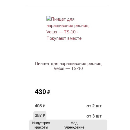
ХИТ
Пинцет для наращивания ресниц
Vetus — TS-10
430
₽
408
от 2 шт
₽
387
от 3 шт
₽
Индустрия
Мед.
красоты
учреждение