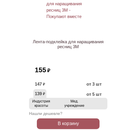
ХИТ
Лента-подклейка для наращивания
ресниц 3M
155
₽
147
от 3 шт
₽
139
от 5 шт
₽
Индустрия
Мед.
красоты
учреждение
Нашли дешевле?
В корзину