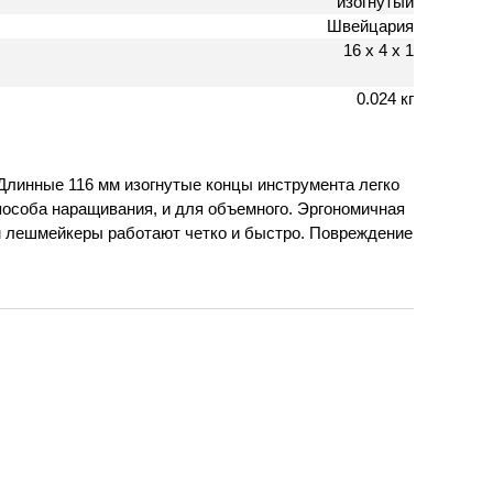
изогнутый
Швейцария
16 х 4 х 1
0.024 кг
 Длинные 116 мм изогнутые концы инструмента легко
пособа наращивания, и для объемного. Эргономичная
м лешмейкеры работают четко и быстро. Повреждение