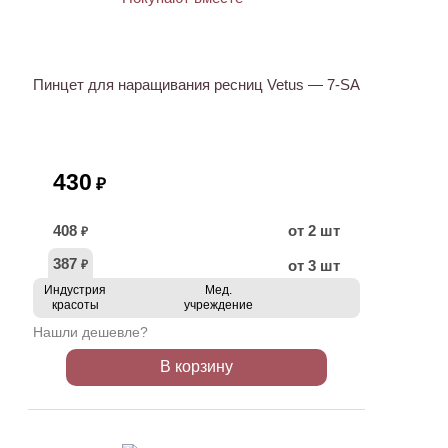
ХИТ
Пинцет для наращивания ресниц Vetus — 7-SA
430
₽
408
от 2 шт
₽
387
от 3 шт
₽
Индустрия
Мед.
красоты
учреждение
Нашли дешевле?
В корзину