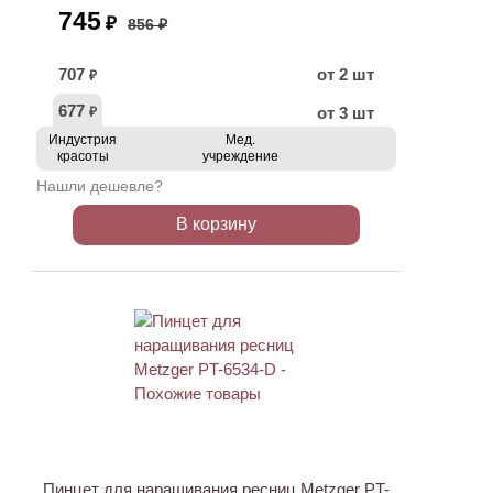
745
₽
856 ₽
707
от 2 шт
₽
677
от 3 шт
₽
Индустрия
Мед.
красоты
учреждение
Нашли дешевле?
В корзину
АКЦИЯ
Пинцет для наращивания ресниц Metzger PT-