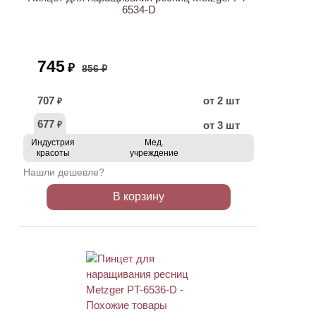
6534-D
745
₽
856 ₽
707
от 2 шт
₽
677
от 3 шт
₽
Индустрия
Мед.
красоты
учреждение
Нашли дешевле?
В корзину