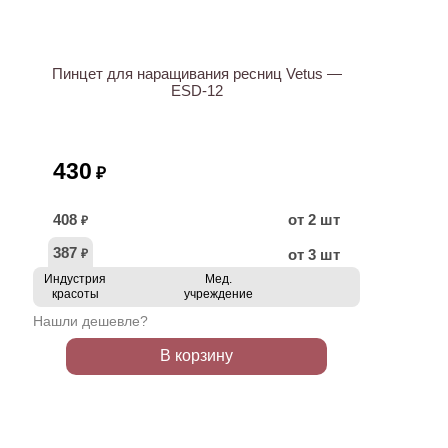
Пинцет для наращивания ресниц Vetus —
ESD-12
430
₽
408
от 2 шт
₽
387
от 3 шт
₽
Индустрия
Мед.
красоты
учреждение
Нашли дешевле?
В корзину