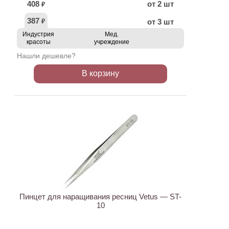
408
от 2 шт
₽
387
от 3 шт
₽
Индустрия
Мед.
красоты
учреждение
Нашли дешевле?
В корзину
ХИТ
Пинцет для наращивания ресниц Vetus — ST-
10