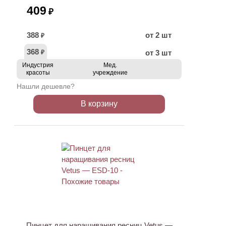
409
₽
388
от 2 шт
₽
368
от 3 шт
₽
Индустрия
Мед.
красоты
учреждение
Нашли дешевле?
В корзину
ХИТ
Пинцет для наращивания ресниц Vetus —