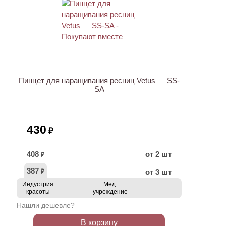
ХИТ
Пинцет для наращивания ресниц Vetus — SS-
SA
430
₽
408
от 2 шт
₽
387
от 3 шт
₽
Индустрия
Мед.
красоты
учреждение
Нашли дешевле?
В корзину