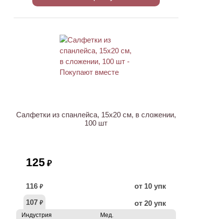
ХИТ
Салфетки из спанлейса, 15х20 см, в сложении,
100 шт
125
₽
116
от 10 упк
₽
107
от 20 упк
₽
Индустрия
Мед.