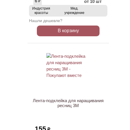
6
от 10 шт
₽
Индустрия
Мед.
красоты
учреждение
Нашли дешевле?
В корзину
ХИТ
Лента-подклейка для наращивания
ресниц 3M
155
₽