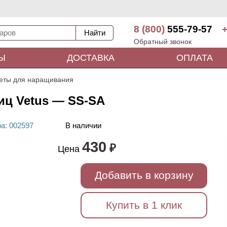
8 (800)
555-79-57
+
Обратный звонок
Ы
ДОСТАВКА
ОПЛАТА
еты для наращивания
иц Vetus — SS-SA
ра
: 00
2597
В наличии
430
₽
Цена
Добавить в корзину
Купить в 1 клик