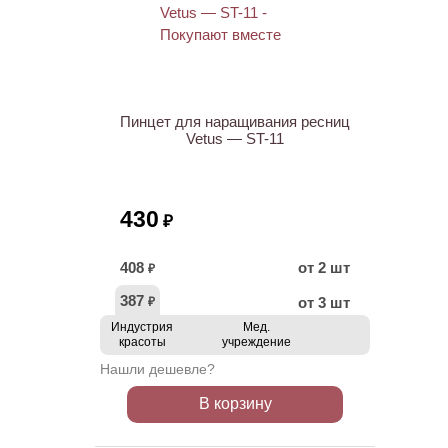
ХИТ
Пинцет для наращивания ресниц
Vetus — ST-11
430
₽
408
от 2 шт
₽
387
от 3 шт
₽
Индустрия
Мед.
красоты
учреждение
Нашли дешевле?
В корзину