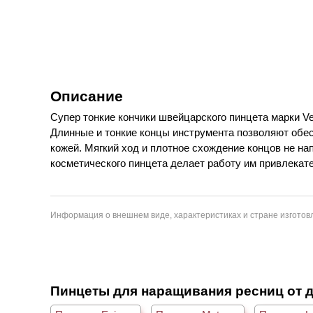
Описание
Супер тонкие кончики швейцарского пинцета марки V
Длинные и тонкие концы инструмента позволяют обес
кожей. Мягкий ход и плотное схождение концов не на
косметического пинцета делает работу им привлекател
Информация о внешнем виде, характеристиках и стране изготовл
Пинцеты для наращивания ресниц от 