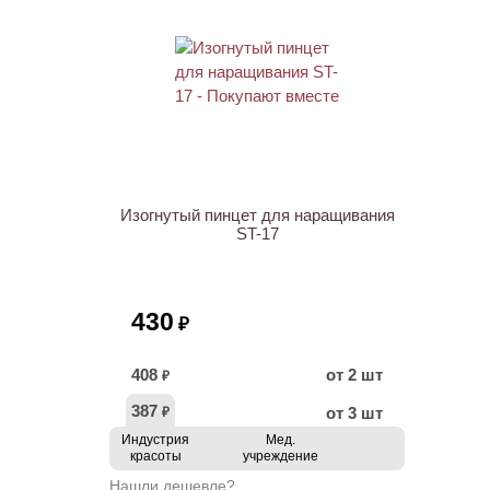
ХИТ
Изогнутый пинцет для наращивания
ST-17
430
₽
408
от 2 шт
₽
387
от 3 шт
₽
Индустрия
Мед.
красоты
учреждение
Нашли дешевле?