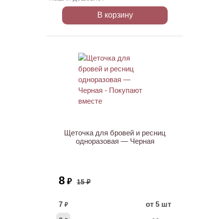
В корзину
ХИТ
АКЦИЯ
Щеточка для бровей и ресниц
одноразовая — Черная
8
₽
15 ₽
7
от 5 шт
₽