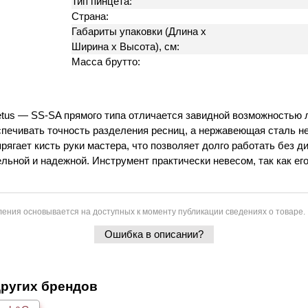
Тип пинцета:
Страна:
Габариты упаковки (Длина х
Ширина х Высота), см:
Масса брутто:
etus — SS-SA прямого типа отличается завидной возможностью л
печивать точность разделения ресниц, а нержавеющая сталь не
прягает кисть руки мастера, что позволяет долго работать без
ьной и надежной. Инструмент практически невесом, так как его 
ения основывается на доступных к моменту публикации сведениях о товаре.
Ошибка в описании?
других брендов