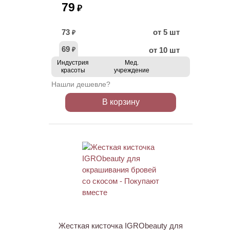
79
₽
73
от 5 шт
₽
69
от 10 шт
₽
Индустрия
Мед.
красоты
учреждение
Нашли дешевле?
В корзину
ХИТ
Жесткая кисточка IGRObeauty для