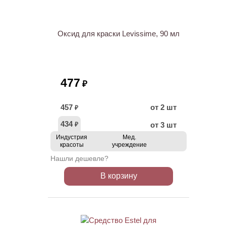
Оксид для краски Levissime, 90 мл
477
₽
457
от 2 шт
₽
434
от 3 шт
₽
Индустрия
Мед.
красоты
учреждение
Нашли дешевле?
В корзину