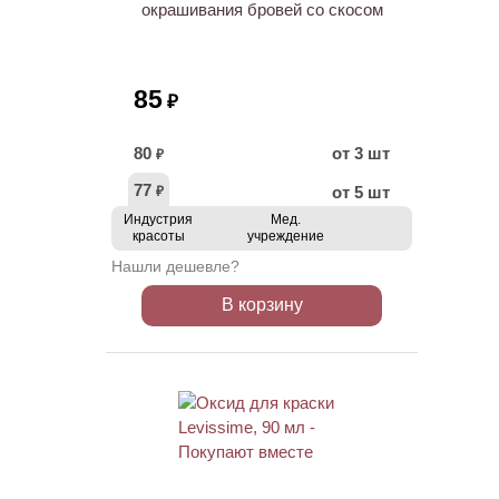
окрашивания бровей со скосом
85
₽
80
от 3 шт
₽
77
от 5 шт
₽
Индустрия
Мед.
красоты
учреждение
Нашли дешевле?
В корзину
ХИТ