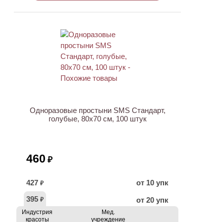
Одноразовые простыни SMS Стандарт,
голубые, 80х70 см, 100 штук
460
₽
427
от 10 упк
₽
395
от 20 упк
₽
Индустрия
Мед.
красоты
учреждение