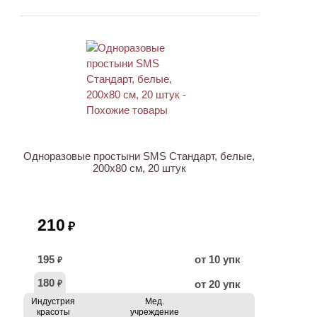
ХИТ
Одноразовые простыни SMS Стандарт, белые,
200х80 см, 20 штук
210
₽
195
от 10 упк
₽
180
от 20 упк
₽
Индустрия
Мед.
красоты
учреждение