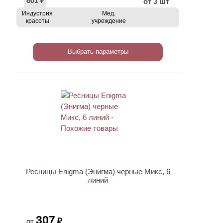
801
от 3 шт
₽
Индустрия
Мед.
красоты
учреждение
Выбрать параметры
ХИТ
Ресницы Enigma (Энигма) черные Микс, 6
линий
307
₽
от