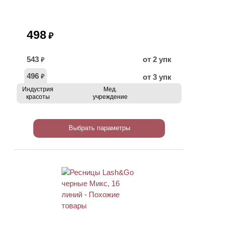
498
₽
543
от 2 упк
₽
496
от 3 упк
₽
Индустрия
Мед.
красоты
учреждение
Выбрать параметры
ХИТ