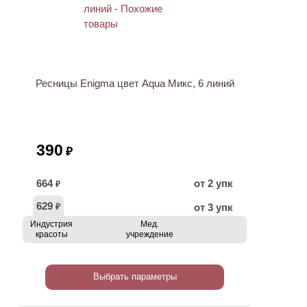
Ресницы Enigma цвет Aqua Микс, 6 линий
390
₽
664
от 2 упк
₽
629
от 3 упк
₽
Индустрия
Мед.
красоты
учреждение
Выбрать параметры