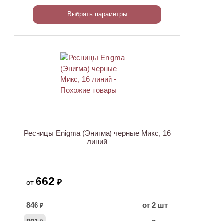
Выбрать параметры
ХИТ
Ресницы Enigma (Энигма) черные Микс, 16
линий
662
₽
от
846
от 2 шт
₽