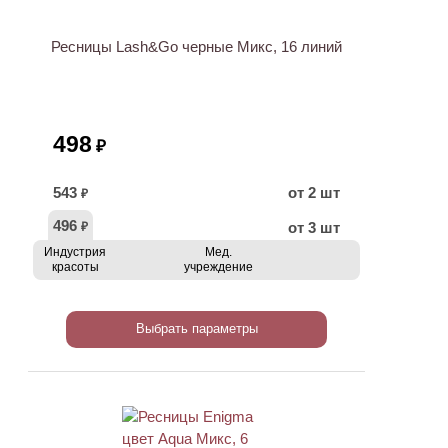
Ресницы Lash&Go черные Микс, 16 линий
498
₽
543
от 2 шт
₽
496
от 3 шт
₽
Индустрия
Мед.
красоты
учреждение
Выбрать параметры