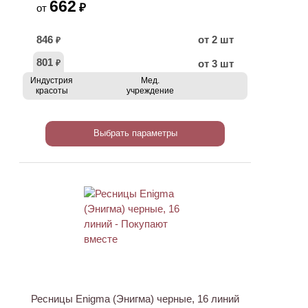
662
₽
от
846
от 2 шт
₽
801
от 3 шт
₽
Индустрия
Мед.
красоты
учреждение
Выбрать параметры
Ресницы Enigma (Энигма) черные, 16 линий