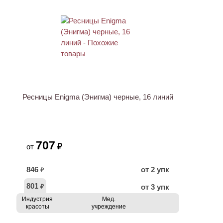
Ресницы Enigma (Энигма) черные, 16 линий
707
₽
от
846
от 2 упк
₽
801
от 3 упк
₽
Индустрия
Мед.
красоты
учреждение