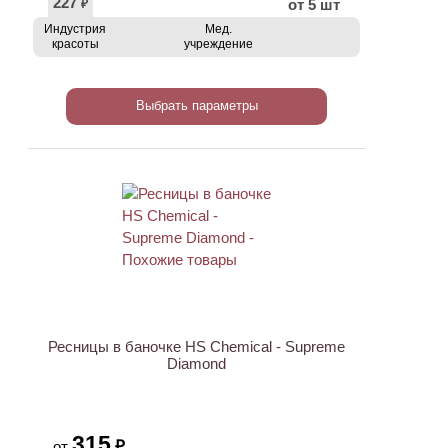
227
от 5 шт
₽
Индустрия
Мед.
красоты
учреждение
Выбрать параметры
Ресницы в баночке HS Chemical - Supreme
Diamond
315
₽
от