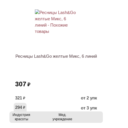
ХИТ
Ресницы Lash&Go желтые Микс, 6 линий
307
₽
321
от 2 упк
₽
294
от 3 упк
₽
Индустрия
Мед.
красоты
учреждение