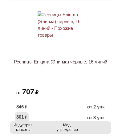
Ресницы Enigma (Энигма) черные, 16 линий
707
₽
от
846
от 2 упк
₽
801
от 3 упк
₽
Индустрия
Мед.
красоты
учреждение