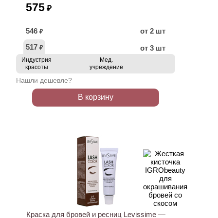
575
₽
546
от 2 шт
₽
517
от 3 шт
₽
Индустрия
Мед.
красоты
учреждение
Нашли дешевле?
В корзину
ХИТ
Краска для бровей и ресниц Levissime —