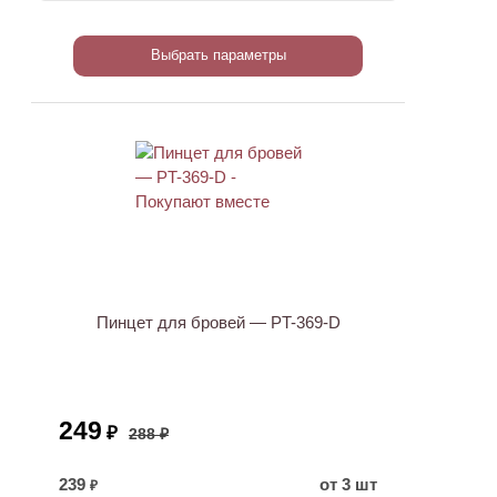
Выбрать параметры
ХИТ
АКЦИЯ
Пинцет для бровей — PT-369-D
249
₽
288 ₽
239
от 3 шт
₽