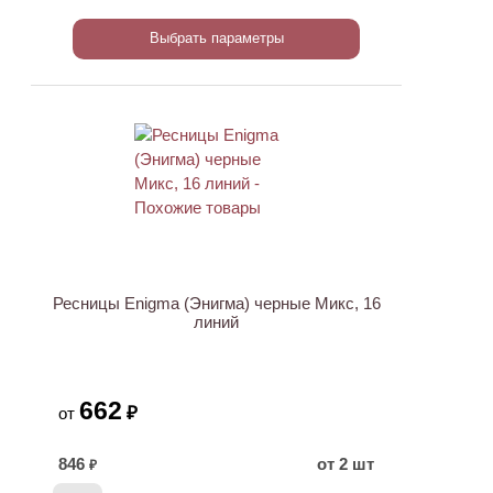
Выбрать параметры
ХИТ
Ресницы Enigma (Энигма) черные Микс, 16
линий
662
₽
от
846
от 2 шт
₽