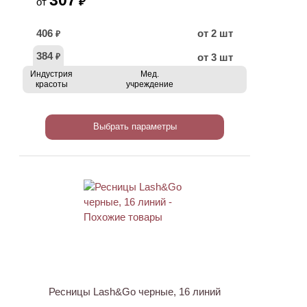
307
₽
от
406
от 2 шт
₽
384
от 3 шт
₽
Индустрия
Мед.
красоты
учреждение
Выбрать параметры
Ресницы Lash&Go черные, 16 линий