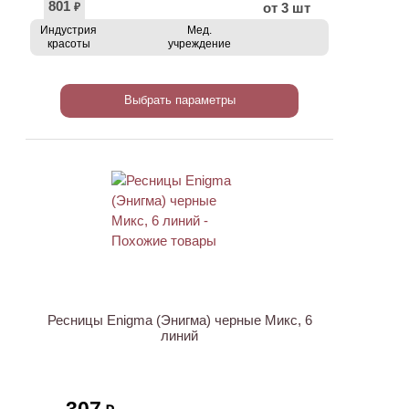
801
от 3 шт
₽
Индустрия
Мед.
красоты
учреждение
Выбрать параметры
ХИТ
Ресницы Enigma (Энигма) черные Микс, 6
линий