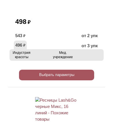
498
₽
543
от 2 упк
₽
496
от 3 упк
₽
Индустрия
Мед.
красоты
учреждение
Выбрать параметры
ХИТ