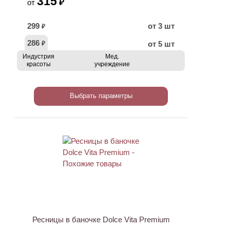
315
₽
от
299
от 3 шт
₽
286
от 5 шт
₽
Индустрия
Мед.
красоты
учреждение
Выбрать параметры
Ресницы в баночке Dolce Vita Premium