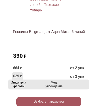
Ресницы Enigma цвет Aqua Микс, 6 линий
390
₽
664
от 2 упк
₽
629
от 3 упк
₽
Индустрия
Мед.
красоты
учреждение
Выбрать параметры