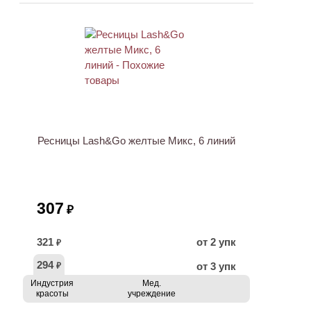
ХИТ
Ресницы Lash&Go желтые Микс, 6 линий
307
₽
321
от 2 упк
₽
294
от 3 упк
₽
Индустрия
Мед.
красоты
учреждение