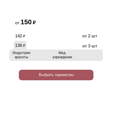
150
₽
от
142
от 2 шт
₽
136
от 3 шт
₽
Индустрия
Мед.
красоты
учреждение
Выбрать параметры