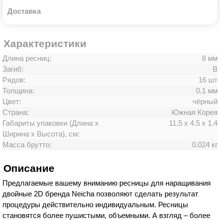
Доставка
Характеристики
Длина ресниц:
8 мм
Загиб:
B
Рядов:
16 шт
Толщина:
0.1 мм
Цвет:
чёрный
Страна:
Южная Корея
Габариты упаковки (Длина х
11.5 х 4.5 х 1.4
Ширина х Высота), см:
Масса брутто:
0.024 кг
Описание
Предлагаемые вашему вниманию ресницы для наращивания
двойные 2D бренда Neicha позволяют сделать результат
процедуры действительно индивидуальным. Ресницы
становятся более пушистыми, объемными. А взгляд – более