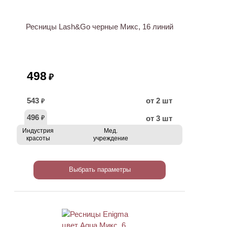
Ресницы Lash&Go черные Микс, 16 линий
498
₽
543
от 2 шт
₽
496
от 3 шт
₽
Индустрия
Мед.
красоты
учреждение
Выбрать параметры