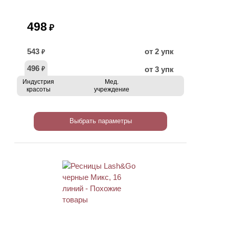
498
₽
543
от 2 упк
₽
496
от 3 упк
₽
Индустрия
Мед.
красоты
учреждение
Выбрать параметры
ХИТ