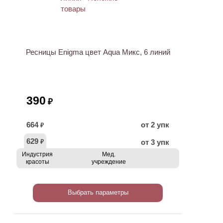
Ресницы Enigma цвет Aqua Микс, 6 линий
390
₽
664
от 2 упк
₽
629
от 3 упк
₽
Индустрия
Мед.
красоты
учреждение
Выбрать параметры