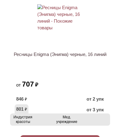
Ресницы Enigma (Энигма) черные, 16 линий
707
₽
от
846
от 2 упк
₽
801
от 3 упк
₽
Индустрия
Мед.
красоты
учреждение