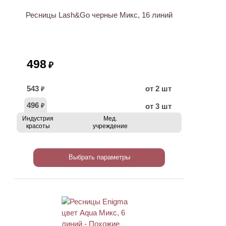
Ресницы Lash&Go черные Микс, 16 линий
498
₽
543
от 2 шт
₽
496
от 3 шт
₽
Индустрия
Мед.
красоты
учреждение
Выбрать параметры