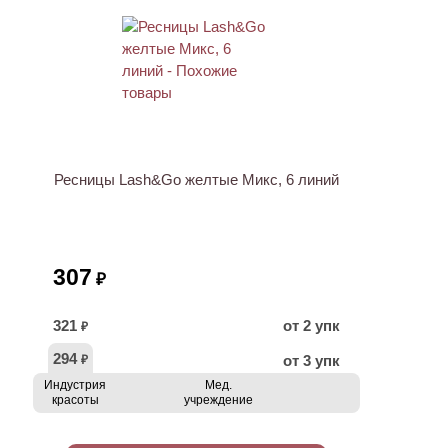
ХИТ
Ресницы Lash&Go желтые Микс, 6 линий
307
₽
321
от 2 упк
₽
294
от 3 упк
₽
Индустрия
Мед.
красоты
учреждение