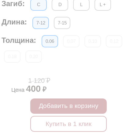
Загиб:
C
D
L
L +
Длина:
7-12
7-15
Толщина:
0.06
0.07
0.10
0.12
0.18
0.20
1 120 ₽
400
₽
Цена
Добавить в корзину
Купить в 1 клик