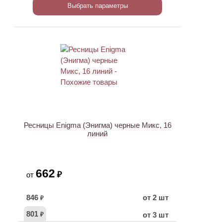
Выбрать параметры
ХИТ
Ресницы Enigma (Энигма) черные Микс, 16
линий
662
₽
от
846
от 2 шт
₽
801
от 3 шт
₽