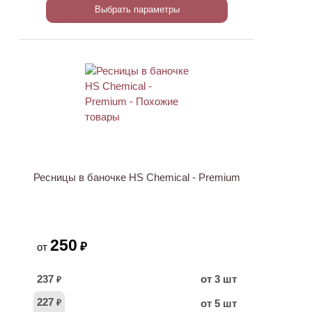
Выбрать параметры
Ресницы в баночке HS Chemical - Premium
250
₽
от
237
от 3 шт
₽
227
от 5 шт
₽