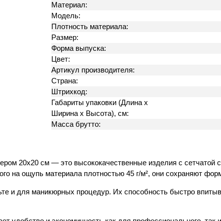
Материал:
Модель:
Плотность материала:
Размер:
Форма выпуска:
Цвет:
Артикул производителя:
Страна:
Штрихкод:
Габариты упаковки (Длина х
Ширина х Высота), см:
Масса брутто:
змером 20х20 см — это высококачественные изделия с сетчатой
ного на ощупь материала плотностью 45 г/м², они сохраняют фо
ьте и для маникюрных процедур. Их способность быстро впитыв
вает удобство и экономичность как для профессионального, так