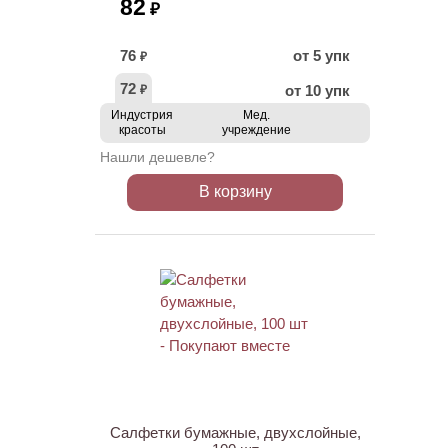
82
₽
76
от 5 упк
₽
72
от 10 упк
₽
Индустрия
Мед.
красоты
учреждение
Нашли дешевле?
В корзину
ХИТ
Салфетки бумажные, двухслойные,