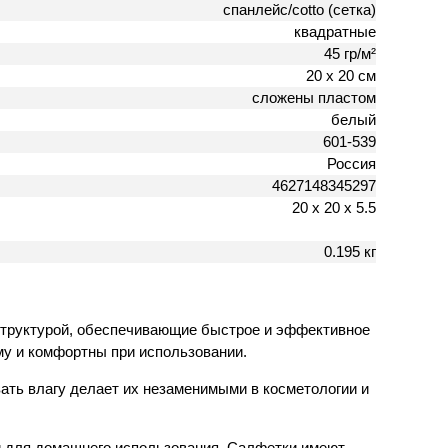
спанлейс/cotto (сетка)
квадратные
45 гр/м²
20 х 20 см
сложены пластом
белый
601-539
Россия
4627148345297
20 х 20 х 5.5
0.195 кг
 структурой, обеспечивающие быстрое и эффективное
рму и комфортны при использовании.
ать влагу делает их незаменимыми в косметологии и
 и для домашнего использования. Салфетки имеют