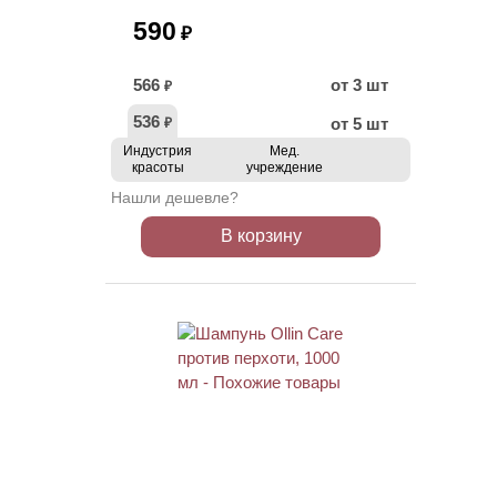
590
₽
566
от 3 шт
₽
536
от 5 шт
₽
Индустрия
Мед.
красоты
учреждение
Нашли дешевле?
В корзину