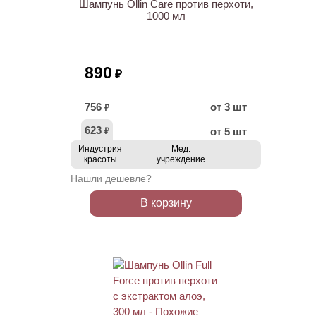
Шампунь Ollin Care против перхоти,
1000 мл
890
₽
756
от 3 шт
₽
623
от 5 шт
₽
Индустрия
Мед.
красоты
учреждение
Нашли дешевле?
В корзину