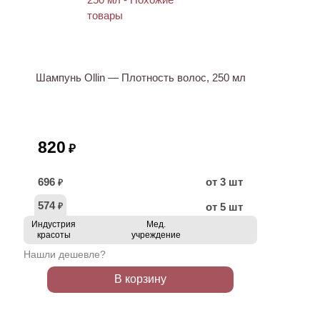
Шампунь Ollin — Плотность волос, 250 мл
820
₽
696
от 3 шт
₽
574
от 5 шт
₽
Индустрия
Мед.
красоты
учреждение
Нашли дешевле?
В корзину