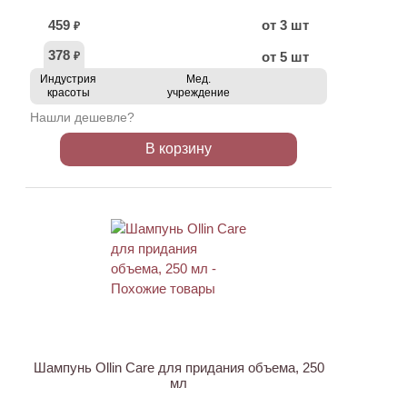
459
от 3 шт
₽
378
от 5 шт
₽
Индустрия
Мед.
красоты
учреждение
Нашли дешевле?
В корзину
Шампунь Ollin Care для придания объема, 250
мл