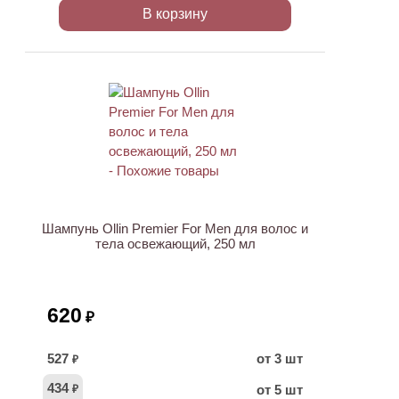
В корзину
Шампунь Ollin Premier For Men для волос и
тела освежающий, 250 мл
620
₽
527
от 3 шт
₽
434
от 5 шт
₽