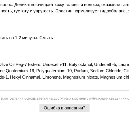
олос. Деликатно очищает кожу головы и волосы, оказывает ант
ность, густоту и упругость. Эластин нормализует гидробаланс,
ить на 1-2 минуты. Смыть
ive Oil Peg-7 Esters, Undeceth-11, Butyloctanol, Undeceth-5, Lauret
licone Quaternium-16, Polyquaternium-10, Parfum, Sodium Chloride, C
de-1, Hexyl Cinnamal, Limonene, Magnesium nitrate, Magnesium chlor
 изготовления основывается на доступных к моменту публикации сведениях о
Ошибка в описании?