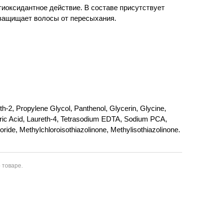
иоксидантное действие. В составе присутствует
 защищает волосы от пересыхания.
h-2, Propylene Glycol, Panthenol, Glycerin, Glycine,
itric Acid, Laureth-4, Tetrasodium EDTA, Sodium PCA,
ide, Methylchloroisothiazolinone, Methylisothiazolinone.
 товаре.