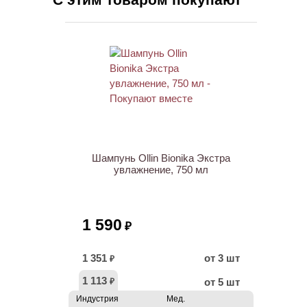
Шампунь Ollin Bionika Экстра
увлажнение, 750 мл
1 590
₽
1 351
от 3 шт
₽
1 113
от 5 шт
₽
Индустрия
Мед.