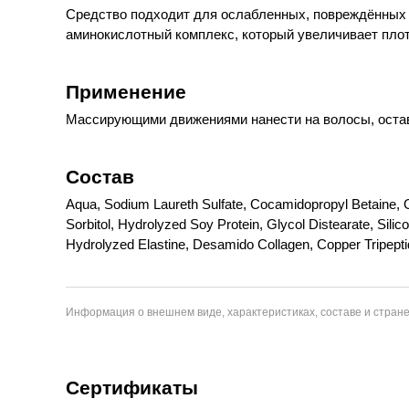
Средство подходит для ослабленных, повреждённых в
аминокислотный комплекс, который увеличивает плот
Применение
Массирующими движениями нанести на волосы, остав
Состав
Aqua, Sodium Laureth Sulfate, Cocamidopropyl Betaine, Ol
Sorbitol, Hydrolyzed Soy Protein, Glycol Distearate, Si
Hydrolyzed Elastine, Desamido Collagen, Copper Tripepti
Информация о внешнем виде, характеристиках, составе и стране
Сертификаты