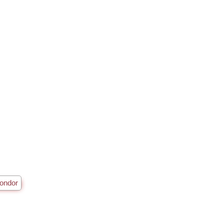
в
ondor