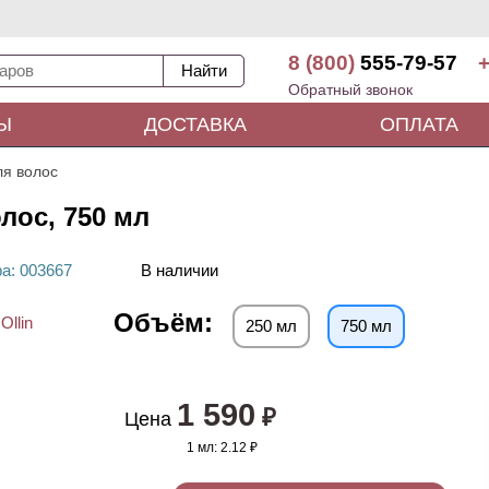
8 (800)
555-79-57
+
Обратный звонок
Ы
ДОСТАВКА
ОПЛАТА
я волос
лос, 750 мл
ра
: 00
3667
В наличии
Объём:
250 мл
750 мл
1 590
₽
Цена
1 мл:
2.12 ₽