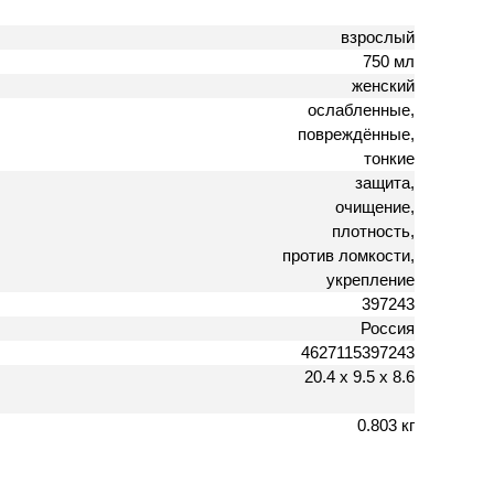
взрослый
750 мл
женский
ослабленные,
повреждённые,
тонкие
защита,
очищение,
плотность,
против ломкости,
укрепление
397243
Россия
4627115397243
20.4 х 9.5 х 8.6
0.803 кг