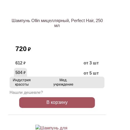
Шампунь Ollin мицеллярный, Perfect Hair, 250
мл
720
₽
612
от 3 шт
₽
504
от 5 шт
₽
Индустрия
Мед.
красоты
учреждение
Нашли дешевле?
В корзину