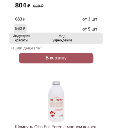
804
₽
929 ₽
683
от 3 шт
₽
562
от 5 шт
₽
Индустрия
Мед.
красоты
учреждение
Нашли дешевле?
В корзину
АКЦИЯ
Шампунь Ollin Full Force с маслом кокоса,