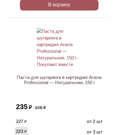
В корзину
ХИТ
АКЦИЯ
Паста для шугаринга в картридже Aravia
Professional — Натуральная, 150 г
235
₽
348 ₽
227
от 2 шт
₽
223
от 3 шт
₽