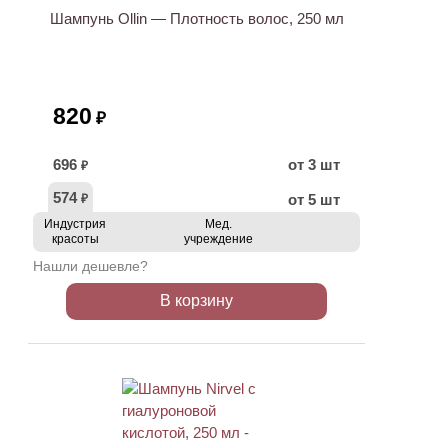
Шампунь Ollin — Плотность волос, 250 мл
820
₽
696
от 3 шт
₽
574
от 5 шт
₽
Индустрия
Мед.
красоты
учреждение
Нашли дешевле?
В корзину