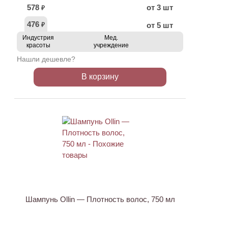
578
от 3 шт
₽
476
от 5 шт
₽
Индустрия
Мед.
красоты
учреждение
Нашли дешевле?
В корзину
Шампунь Ollin — Плотность волос, 750 мл