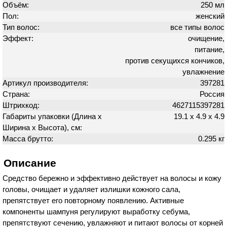
Объём:
250 мл
Пол:
женский
Тип волос:
все типы волос
Эффект:
очищение,
питание,
против секущихся кончиков,
увлажнение
Артикул производителя:
397281
Страна:
Россия
Штрихкод:
4627115397281
Габариты упаковки (Длина х
19.1 х 4.9 х 4.9
Ширина х Высота), см:
Масса брутто:
0.295 кг
Описание
Средство бережно и эффективно действует на волосы и кожу
головы, очищает и удаляет излишки кожного сала,
препятствует его повторному появлению. Активные
компоненты шампуня регулируют выработку себума,
препятствуют сечению, увлажняют и питают волосы от корней