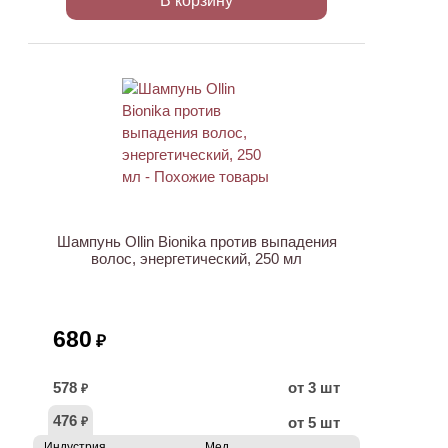
В корзину
ХИТ
Шампунь Ollin Bionika против выпадения
волос, энергетический, 250 мл
680
₽
578
от 3 шт
₽
476
от 5 шт
₽
Индустрия
Мед.