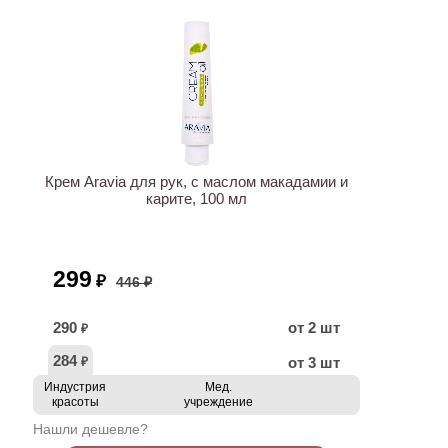
ХИТ
АКЦИЯ
Крем Aravia для рук, с маслом макадамии и
карите, 100 мл
299
₽
446 ₽
290
от 2 шт
₽
284
от 3 шт
₽
Индустрия
Мед.
красоты
учреждение
Нашли дешевле?