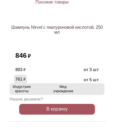
ХИТ
Шампунь Nirvel с гиалуроновой кислотой, 250
мл
846
₽
803
от 3 шт
₽
761
от 5 шт
₽
Индустрия
Мед.
красоты
учреждение
Нашли дешевле?
В корзину