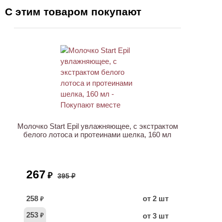
С этим товаром покупают
ХИТ
АКЦИЯ
Молочко Start Epil увлажняющее, с экстрактом
белого лотоса и протеинами шелка, 160 мл
267
₽
395 ₽
258
от 2 шт
₽
253
от 3 шт
₽