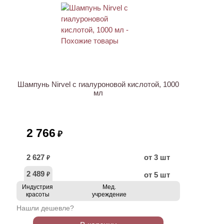
Шампунь Nirvel с гиалуроновой кислотой, 1000
мл
2 766
₽
2 627
от 3 шт
₽
2 489
от 5 шт
₽
Индустрия
Мед.
красоты
учреждение
Нашли дешевле?