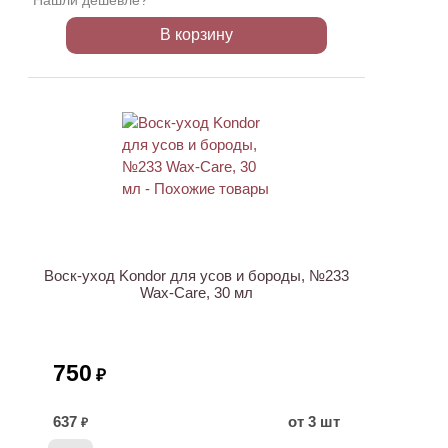
Нашли дешевле?
В корзину
ХИТ
Воск-уход Kondor для усов и бороды, №233
Wax-Care, 30 мл
750
₽
637
от 3 шт
₽