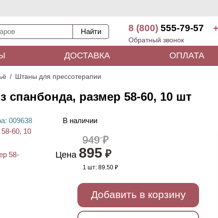
8 (800)
555-79-57
+
Обратный звонок
Ы
ДОСТАВКА
ОПЛАТА
ьё
Штаны для прессотерапии
 спанбонда, размер 58-60, 10 шт
ра
: 00
9638
В наличии
949 ₽
895
₽
Цена
1 шт:
89.50 ₽
Добавить в корзину