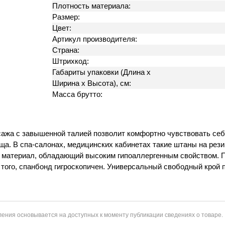
Плотность материала:
Размер:
Цвет:
Артикул производителя:
Страна:
Штрихкод:
Габариты упаковки (Длина х
Ширина х Высота), см:
Масса брутто:
сажа с завышенной талией позволит комфортно чувствовать себя
ща. В спа-салонах, медицинских кабинетах такие штаны на рез
 материал, обладающий высоким гипоаллергенным свойством. При
 того, спанбонд гигроскопичен. Универсальный свободный крой
ения основывается на доступных к моменту публикации сведениях о товаре.