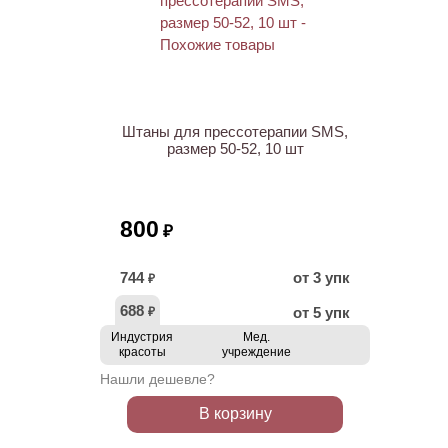
НОВИНКА
Штаны для прессотерапии SMS,
размер 50-52, 10 шт
800
₽
744
от 3 упк
₽
688
от 5 упк
₽
Индустрия
Мед.
красоты
учреждение
Нашли дешевле?
В корзину