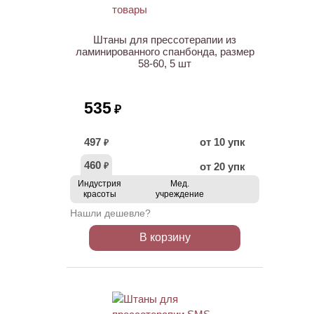
НОВИНКА
Штаны для прессотерапии из
ламинированного спанбонда, размер
58-60, 5 шт
535
₽
497
от 10 упк
₽
460
от 20 упк
₽
Индустрия
Мед.
красоты
учреждение
Нашли дешевле?
В корзину