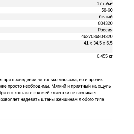
17 гр/м²
58-60
белый
804320
Россия
4627086804320
41 х 34.5 х 6.5
0.455 кг
 при проведении не только массажа, но и прочих
инке просто необходимы. Мягкий и приятный на ощупь
 его контакте с кожей клиентки не возникает
 позволяет надевать штаны женщинам любого типа