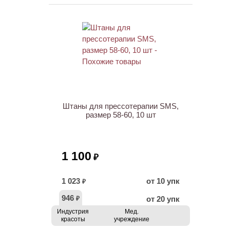
ХИТ
Штаны для прессотерапии SMS,
размер 58-60, 10 шт
1 100
₽
1 023
от 10 упк
₽
946
от 20 упк
₽
Индустрия
Мед.
красоты
учреждение