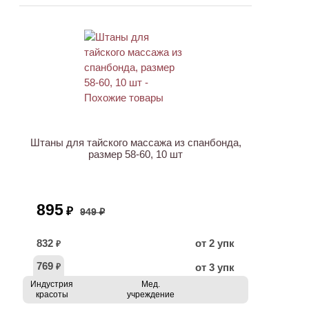
АКЦИЯ
Штаны для тайского массажа из спанбонда,
размер 58-60, 10 шт
895
₽
949 ₽
832
от 2 упк
₽
769
от 3 упк
₽
Индустрия
Мед.
красоты
учреждение