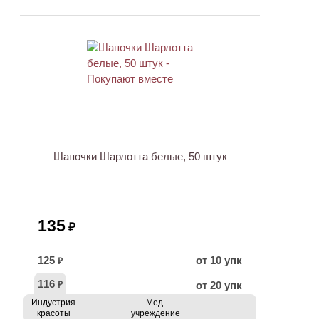
ХИТ
Шапочки Шарлотта белые, 50 штук
135
₽
125
от 10 упк
₽
116
от 20 упк
₽
Индустрия
Мед.
красоты
учреждение