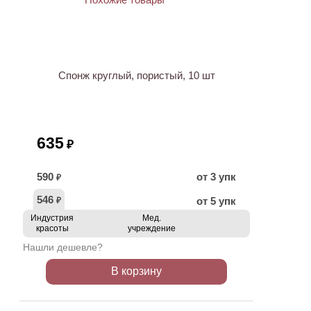
ХИТ
Спонж круглый, пористый, 10 шт
635
₽
590
от 3 упк
₽
546
от 5 упк
₽
Индустрия
Мед.
красоты
учреждение
Нашли дешевле?
В корзину