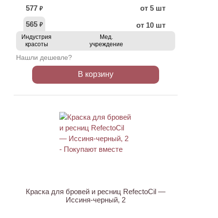
577
от 5 шт
₽
565
от 10 шт
₽
Индустрия
Мед.
красоты
учреждение
Нашли дешевле?
В корзину
ХИТ
Краска для бровей и ресниц RefectoCil —
Иссиня-черный, 2