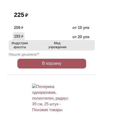
225
₽
209
от 10 упк
₽
193
от 20 упк
₽
Индустрия
Мед.
красоты
учреждение
Нашли дешевле?
В корзину
ХИТ