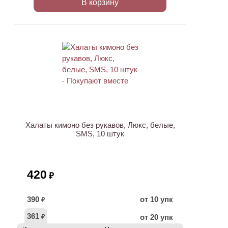
В корзину
ХИТ
Халаты кимоно без рукавов, Люкс, белые,
SMS, 10 штук
420
₽
390
от 10 упк
₽
361
от 20 упк
₽