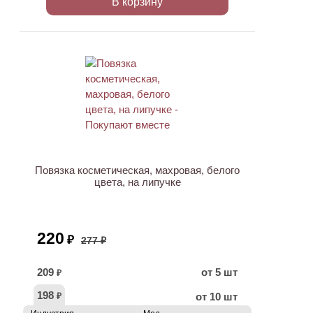
В корзину
ХИТ
АКЦИЯ
Повязка косметическая, махровая, белого
цвета, на липучке
220
₽
277 ₽
209
от 5 шт
₽
198
от 10 шт
₽