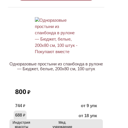
ХИТ
Одноразовые простыни из спанбонда в рулоне
— Бюджет, белые, 200х80 см, 100 штук
800
₽
744
от 9 упк
₽
688
от 18 упк
₽
Индустрия
Мед.
красоты
учреждение