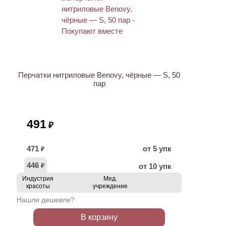
ХИТ
Перчатки нитриловые Benovy, чёрные — S, 50
пар
491
₽
471
от 5 упк
₽
446
от 10 упк
₽
Индустрия
Мед.
красоты
учреждение
Нашли дешевле?
В корзину