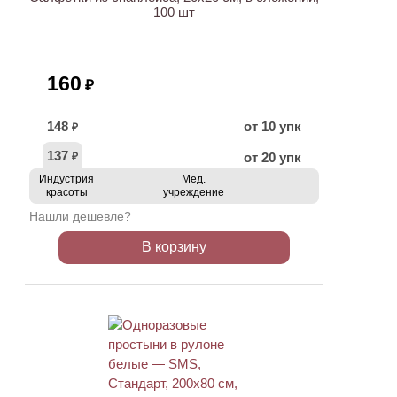
100 шт
160
₽
148
от 10 упк
₽
137
от 20 упк
₽
Индустрия
Мед.
красоты
учреждение
Нашли дешевле?
В корзину
ХИТ