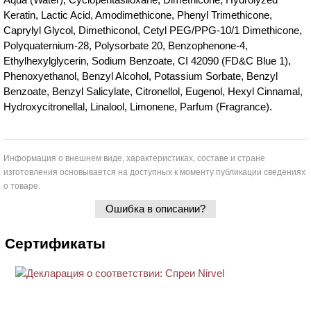
Keratin, Lactic Acid, Amodimethicone, Phenyl Trimethicone,
Caprylyl Glycol, Dimethiconol, Cetyl PEG/PPG-10/1 Dimethicone,
Polyquaternium-28, Polysorbate 20, Benzophenone-4,
Ethylhexylglycerin, Sodium Benzoate, CI 42090 (FD&C Blue 1),
Phenoxyethanol, Benzyl Alcohol, Potassium Sorbate, Benzyl
Benzoate, Benzyl Salicylate, Citronellol, Eugenol, Hexyl Cinnamal,
Hydroxycitronellal, Linalool, Limonene, Parfum (Fragrance).
Информация о внешнем виде, характеристиках, составе и стране
изготовления основывается на доступных к моменту публикации сведениях
о товаре.
Ошибка в описании?
Сертификаты