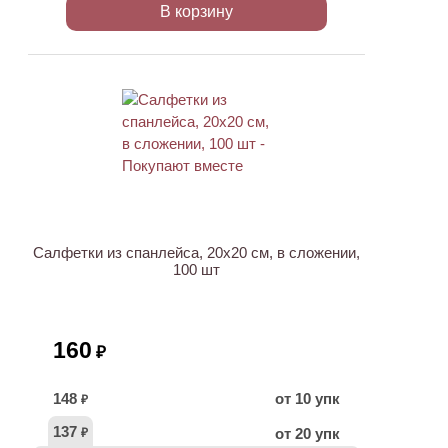
В корзину
ХИТ
Салфетки из спанлейса, 20х20 см, в сложении,
100 шт
160
₽
148
от 10 упк
₽
137
от 20 упк
₽