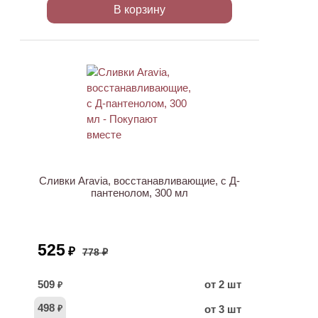
В корзину
АКЦИЯ
Сливки Aravia, восстанавливающие, с Д-
пантенолом, 300 мл
525
₽
778 ₽
509
от 2 шт
₽
498
от 3 шт
₽