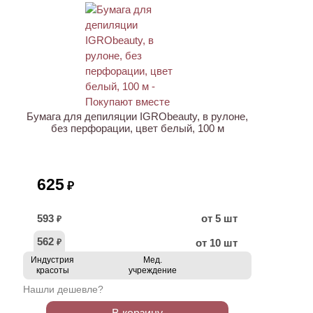
ХИТ
Бумага для депиляции IGRObeauty, в рулоне,
без перфорации, цвет белый, 100 м
625
₽
593
от 5 шт
₽
562
от 10 шт
₽
Индустрия
Мед.
красоты
учреждение
Нашли дешевле?