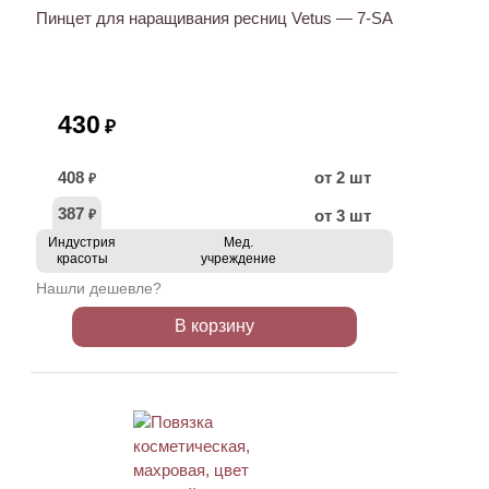
Пинцет для наращивания ресниц Vetus — 7-SA
430
₽
408
от 2 шт
₽
387
от 3 шт
₽
Индустрия
Мед.
красоты
учреждение
Нашли дешевле?
В корзину