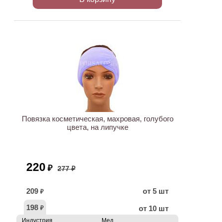
ХИТ
АКЦИЯ
Повязка косметическая, махровая, голубого
цвета, на липучке
220
₽
277 ₽
209
от 5 шт
₽
198
от 10 шт
₽
Индустрия
Мед.