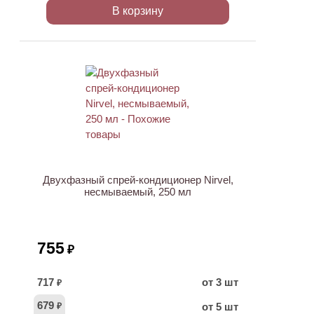
В корзину
Двухфазный спрей-кондиционер Nirvel,
несмываемый, 250 мл
755
₽
717
от 3 шт
₽
679
от 5 шт
₽