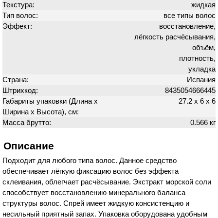
Текстура:
жидкая
Тип волос:
все типы волос
Эффект:
восстановление,
лёгкость расчёсывания,
объём,
плотность,
укладка
Страна:
Испания
Штрихкод:
8435054666445
Габариты упаковки (Длина х
27.2 х 6 х 6
Ширина х Высота), см:
Масса брутто:
0.566 кг
Описание
Подходит для любого типа волос. Данное средство
обеспечивает лёгкую фиксацию волос без эффекта
склеивания, облегчает расчёсывание. Экстракт морской соли
способствует восстановлению минерального баланса
структуры волос. Спрей имеет жидкую консистенцию и
несильный приятный запах. Упаковка оборудована удобным