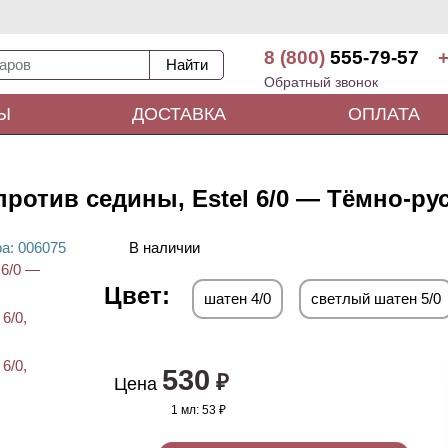
8 (800)
555-79-57
+
Обратный звонок
Ы
ДОСТАВКА
ОПЛАТА
ротив седины, Estel 6/0 — Тёмно-ру
ра
: 00
6075
В наличии
Цвет:
шатен 4/0
светлый шатен 5/0
530
₽
Цена
1 мл:
53 ₽