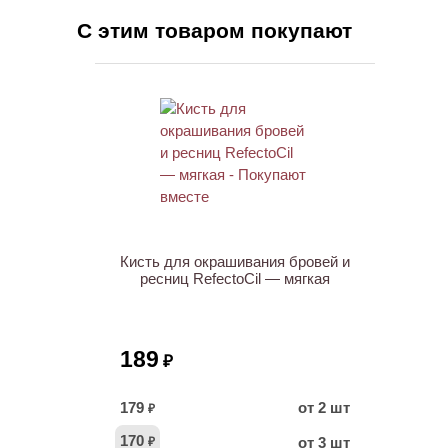
С этим товаром покупают
ХИТ
Кисть для окрашивания бровей и
ресниц RefectoCil — мягкая
189
₽
179
от 2 шт
₽
170
от 3 шт
₽