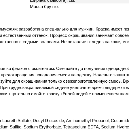
Ширина х Высота), см:
Масса брутто:
амуфляж разработана специально для мужчин. Краска имеет пен
и естественный оттенок. Процесс окрашивания занимает совсем 
дственно с седыми волосами. Не оставляет следов на коже, мо
мое во флакон с оксигентом. Смешайте до получения однородно
я предотвращения попадания смеси на одежду. Наденьте защитн
уйте для окрашивания только свежеприготовленную смесь. Вре
 При труднозакрашиваемой седине увеличьте время выдержки на
ржки тщательно смойте краску тёплой водой с применением шам
 Laureth Sulfate, Decyl Glucoside, Aminomethyl Propanol, Cocami
m Sulfite, Sodium Erythorbate, Tetrasodium EDTA, Sodium Hydrosul