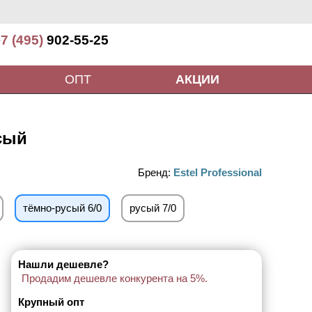
7 (495)
902-55-25
ОПТ
АКЦИИ
сый
Бренд:
Estel Professional
тёмно-русый 6/0
русый 7/0
Нашли дешевле?
Продадим дешевле конкурента на 5%.
Крупный опт