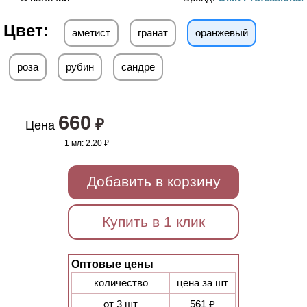
Цвет:
аметист
гранат
оранжевый
роза
рубин
сандре
660
₽
Цена
1 мл:
2.20 ₽
Добавить в корзину
Купить в 1 клик
Оптовые цены
количество
цена за шт
от 3 шт
561 ₽