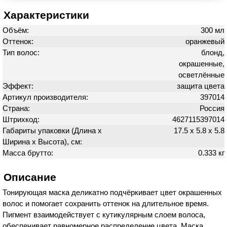
Характеристики
Объём:
300 мл
Оттенок:
оранжевый
Тип волос:
блонд,
окрашенные,
осветлённые
Эффект:
защита цвета
Артикул производителя:
397014
Страна:
Россия
Штрихкод:
4627115397014
Габариты упаковки (Длина х
17.5 х 5.8 х 5.8
Ширина х Высота), см:
Масса брутто:
0.333 кг
Описание
Тонирующая маска деликатно подчёркивает цвет окрашенных
волос и помогает сохранить оттенок на длительное время.
Пигмент взаимодействует с кутикулярным слоем волоса,
обеспечивает равномерное распределение цвета. Маска