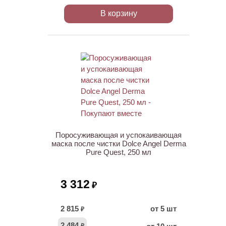
В корзину
ХИТ
Поросуживающая и успокаивающая
маска после чистки Dolce Angel Derma
Pure Quest, 250 мл
3 312
₽
2 815
от 5 шт
₽
2 484