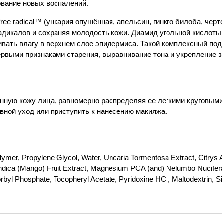
ование новых воспалений.
ree radical™ (ункария опушённая, апельсин, гинкго билоба, черт
икалов и сохраняя молодость кожи. Диамид угольной кислоты 
ивать влагу в верхнем слое эпидермиса. Такой комплексный по
ервыми признаками старения, выравнивание тона и укрепление 
нную кожу лица, равномерно распределяя ее легкими круговым
вной уход или приступить к нанесению макияжа.
er, Propylene Glycol, Water, Uncaria Tormentosa Extract, Citrys Au
 Indica (Mango) Fruit Extract, Magnesium PCA (and) Nelumbo Nucif
byl Phosphate, Tocopheryl Acetate, Pyridoxine HCI, Maltodextrin, Si