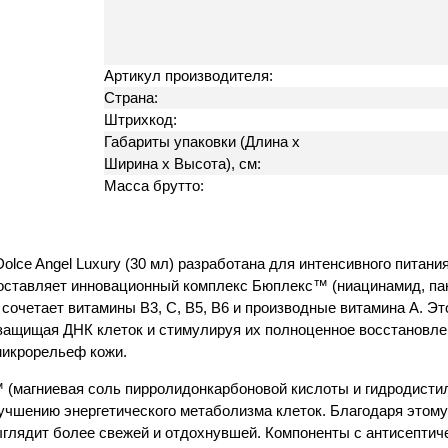
Артикул производителя:
Страна:
Штрихкод:
Габариты упаковки (Длина х
Ширина х Высота), см:
Масса брутто:
ce Angel Luxury (30 мл) разработана для интенсивного питания
составляет инновационный комплекс Бюплекс™ (ниацинамид, пан
 сочетает витамины B3, C, B5, B6 и производные витамина A. 
защищая ДНК клеток и стимулируя их полноценное восстановле
микрорельеф кожи.
магниевая соль пирролидонкарбоновой кислоты и гидродистилл
чшению энергетического метаболизма клеток. Благодаря этому 
ыглядит более свежей и отдохнувшей. Компоненты с антисепти