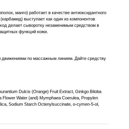
ополох, манго) работает в качестве антиоксидантного
(карбамид) выступает как один из компонентов
дход делает сыворотку незаменимым средством в
защитных функций кожи.
и движениями по массажным линиям. Дайте средству
rantium Dulcis (Orange) Fruit Extract, Ginkgo Biloba
era Flower Water (and) Mymphaea Coerulea, Propylen
lica, Sodium Starch Octenylsuccinate, o-cymen-5-ol,