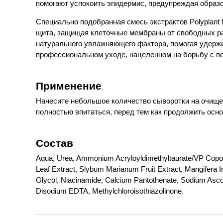
помогают успокоить эпидермис, предупреждая образ
Специально подобранная смесь экстрактов Polyplant f
щита, защищая клеточные мембраны от свободных рад
натурального увлажняющего фактора, помогая удерж
профессиональном уходе, нацеленном на борьбу с п
Применение
Нанесите небольшое количество сыворотки на очище
полностью впитаться, перед тем как продолжить осно
Состав
Aqua, Urea, Ammonium Acryloyldimethyltaurate/VP Copolym
Leaf Extract, Slybum Marianum Fruit Extract, Mangifera
Glycol, Niacinamide, Calcium Pantothenate, Sodium Ascor
Disodium EDTA, Methylchloroisothiazolinone.