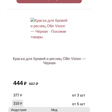
АКЦИЯ
Краска для бровей и ресниц Ollin Vision —
Чёрная
444
₽
507 ₽
377
от 3 шт
₽
310
от 5 шт
₽
Индустрия
Мед.