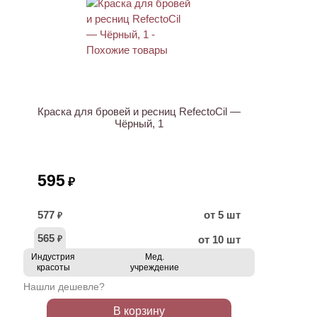
ХИТ
Краска для бровей и ресниц RefectoCil —
Чёрный, 1
595
₽
577
от 5 шт
₽
565
от 10 шт
₽
Индустрия
Мед.
красоты
учреждение
Нашли дешевле?
В корзину