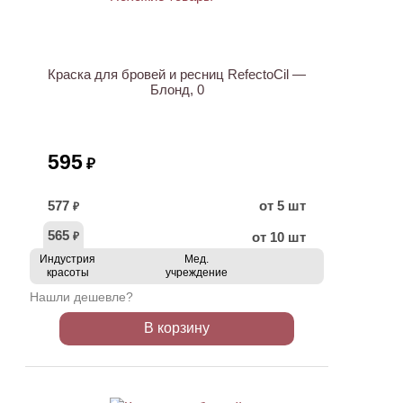
Краска для бровей и ресниц RefectoCil —
Блонд, 0
595
₽
577
от 5 шт
₽
565
от 10 шт
₽
Индустрия
Мед.
красоты
учреждение
Нашли дешевле?
В корзину