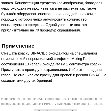
запаха. Консистенция средства кремообразная, благодаря
чему оксидант не проливается и не растекается. Также
бутылёк оборудован специальной насадкой-носиком, с
помощью которой легко регулировать количество
используемого средства. Одной упаковки хватает
приблизительно на 70 процедур окрашивания.
Применение
Смешать краску BINACIL с оксидантом на специальной
гигиенической непромокаемой салфетке Mixing Pad в
соотношении 10 капель оксиданта на 2 сантиметра краски.
Приступить к процедуре окрашивания. Избегать попадания в
глаза. Не смешивайте краску для бровей и ресниц BINACIL с
оксидантами других брендов!
Информация о внешнем виде, характеристиках и стране изготовления
основывается на доступных к моменту публикации сведениях о товаре.