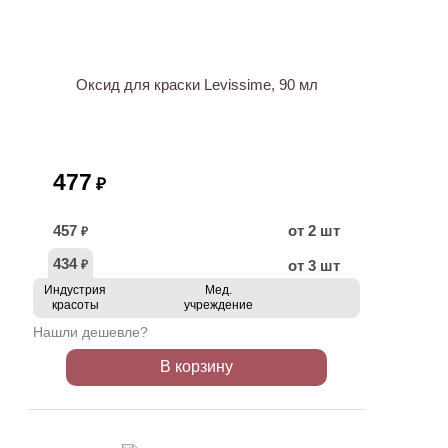
ХИТ
Оксид для краски Levissime, 90 мл
477
₽
457
от 2 шт
₽
434
от 3 шт
₽
Индустрия
Мед.
красоты
учреждение
Нашли дешевле?
В корзину