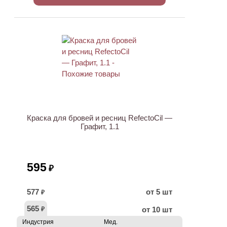
ХИТ
Краска для бровей и ресниц RefectoCil —
Графит, 1.1
595
₽
577
от 5 шт
₽
565
от 10 шт
₽
Индустрия
Мед.