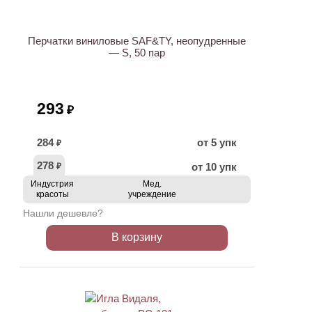
НОВИНКА
Перчатки виниловые SAF&TY, неопудренные
— S, 50 пар
293
₽
284
от 5 упк
₽
278
от 10 упк
₽
Индустрия
Мед.
красоты
учреждение
Нашли дешевле?
В корзину