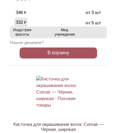
346
от 3 шт
₽
332
от 5 шт
₽
Индустрия
Мед.
красоты
учреждение
Нашли дешевле?
В корзину
ХИТ
Кисточка для окрашивания волос Comair —
Чёрная, широкая