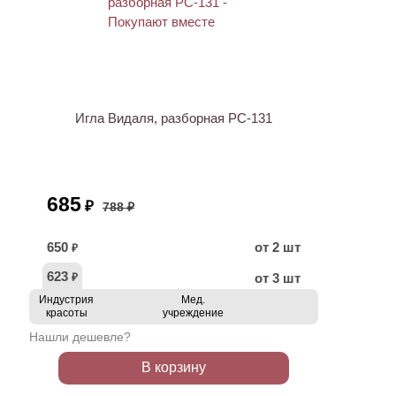
АКЦИЯ
Игла Видаля, разборная PC-131
685
₽
788 ₽
650
от 2 шт
₽
623
от 3 шт
₽
Индустрия
Мед.
красоты
учреждение
Нашли дешевле?
В корзину