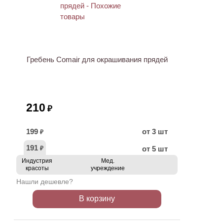
ХИТ
Гребень Comair для окрашивания прядей
210
₽
199
от 3 шт
₽
191
от 5 шт
₽
Индустрия
Мед.
красоты
учреждение
Нашли дешевле?
В корзину