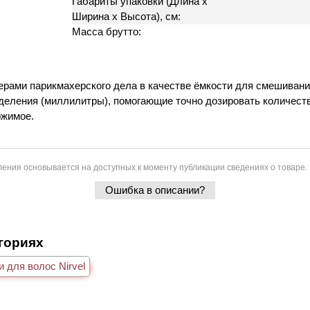
Габариты упаковки (Длина х
Ширина х Высота), см:
Масса брутто:
ерами парикмахерского дела в качестве ёмкости для смешивания
деления (миллилитры), помогающие точно дозировать количеств
ржимое.
ения основывается на доступных к моменту публикации сведениях о товаре.
Ошибка в описании?
егориях
 для волос Nirvel