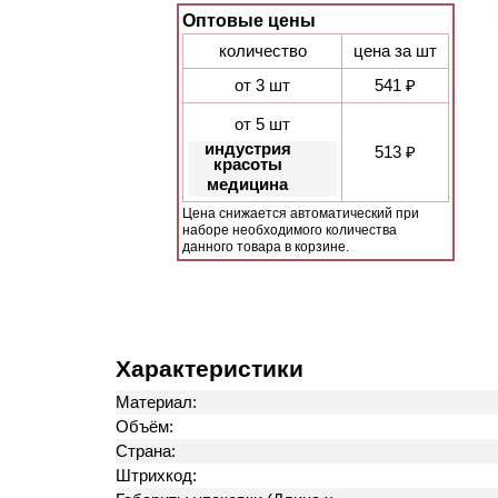
Оптовые цены
количество
цена за шт
от 3 шт
541 ₽
от 5 шт
индустрия
513 ₽
красоты
медицина
Цена снижается автоматический при
наборе необходимого количества
данного товара в корзине.
Характеристики
Материал:
Объём:
Страна:
Штрихкод: