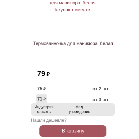
ХИТ
Термованночка для маникюра, белая
79
₽
75
от 2 шт
₽
71
от 3 шт
₽
Индустрия
Мед.
красоты
учреждение
Нашли дешевле?
В корзину