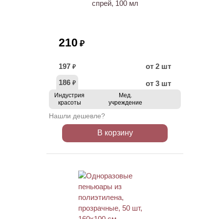
спрей, 100 мл
210
₽
197
от 2 шт
₽
186
от 3 шт
₽
Индустрия
Мед.
красоты
учреждение
Нашли дешевле?
В корзину
ХИТ