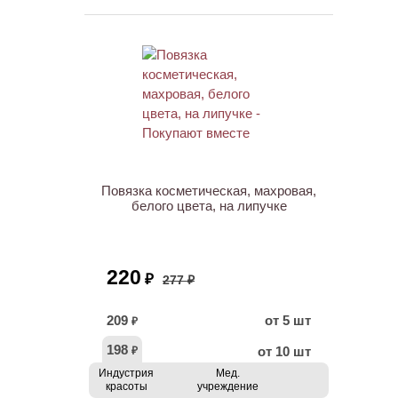
ХИТ
АКЦИЯ
Повязка косметическая, махровая,
белого цвета, на липучке
220
₽
277 ₽
209
от 5 шт
₽
198
от 10 шт
₽
Индустрия
Мед.
красоты
учреждение