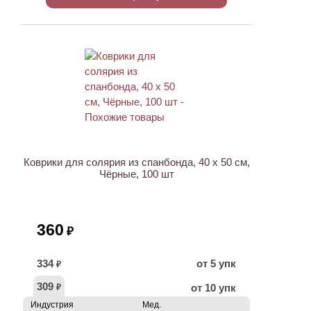
ХИТ
Коврики для солярия из спанбонда, 40 х 50 см,
Чёрные, 100 шт
360
₽
334
от 5 упк
₽
309
от 10 упк
₽
Индустрия
Мед.