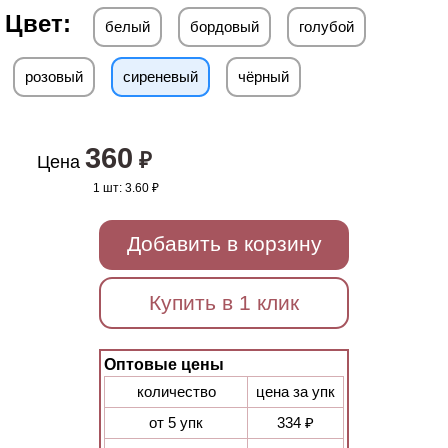
Цвет:
белый
бордовый
голубой
розовый
сиреневый
чёрный
360
₽
Цена
1 шт:
3.60 ₽
Добавить в корзину
Купить в 1 клик
Оптовые цены
количество
цена за упк
от 5 упк
334 ₽