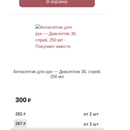
В корзину
ХИТ
Антисептик для рук — Диасептик 30, спрей,
250 мл
300
₽
282
от 2 шт
₽
267
от 3 шт
₽