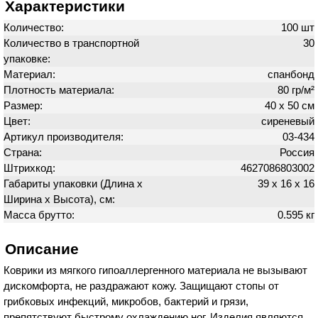
Характеристики
Количество:
100 шт
Количество в транспортной
30
упаковке:
Материал:
спанбонд
Плотность материала:
80 гр/м²
Размер:
40 х 50 см
Цвет:
сиреневый
Артикул производителя:
03-434
Страна:
Россия
Штрихкод:
4627086803002
Габариты упаковки (Длина х
39 х 16 х 16
Ширина х Высота), см:
Масса брутто:
0.595 кг
Описание
Коврики из мягкого гипоаллергенного материала не вызывают
дискомфорта, не раздражают кожу. Защищают стопы от
грибковых инфекций, микробов, бактерий и грязи,
препятствуют быстрому охлаждению ног. Изделия являются