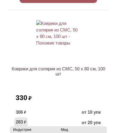
Коврики для солярия из СМС, 50 х 80 см, 100
шт
330
₽
306
от 10 упк
₽
283
от 20 упк
₽
Индустрия
Мед.