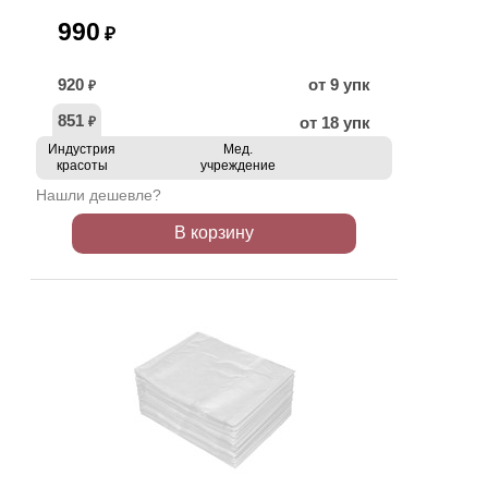
990
₽
920
от 9 упк
₽
851
от 18 упк
₽
Индустрия
Мед.
красоты
учреждение
Нашли дешевле?
В корзину
ХИТ