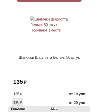
ХИТ
Шапочки Шарлотта белые, 50 штук
135
₽
125
от 10 упк
₽
116
от 20 упк
₽
Индустрия
Мед.