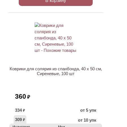
В корзину
Коврики для солярия из спанбонда, 40 х 50 см,
Сиреневые, 100 шт
360
₽
334
от 5 упк
₽
309
от 10 упк
₽