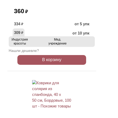
360
₽
334
от 5 упк
₽
309
от 10 упк
₽
Индустрия
Мед.
красоты
учреждение
Нашли дешевле?
В корзину