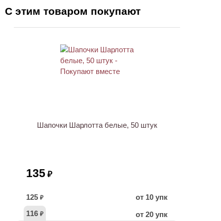
С этим товаром покупают
ХИТ
Шапочки Шарлотта белые, 50 штук
135
₽
125
от 10 упк
₽
116
от 20 упк
₽