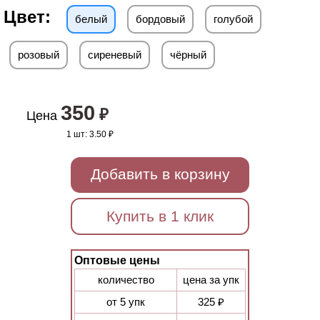
Цвет:
белый
бордовый
голубой
розовый
сиреневый
чёрный
350
₽
Цена
1 шт:
3.50 ₽
Добавить в корзину
Купить в 1 клик
Оптовые цены
количество
цена за упк
от 5 упк
325 ₽