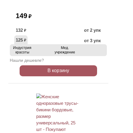
149
₽
132
от 2 упк
₽
125
от 3 упк
₽
Индустрия
Мед.
красоты
учреждение
Нашли дешевле?
В корзину
ХИТ