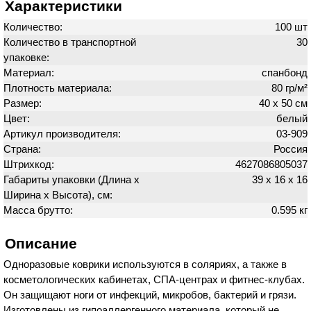
Характеристики
Количество:
100 шт
Количество в транспортной
30
упаковке:
Материал:
спанбонд
Плотность материала:
80 гр/м²
Размер:
40 х 50 см
Цвет:
белый
Артикул производителя:
03-909
Страна:
Россия
Штрихкод:
4627086805037
Габариты упаковки (Длина х
39 х 16 х 16
Ширина х Высота), см:
Масса брутто:
0.595 кг
Описание
Одноразовые коврики используются в соляриях, а также в
косметологических кабинетах, СПА-центрах и фитнес-клубах.
Он защищают ноги от инфекций, микробов, бактерий и грязи.
Изготовлены из гипоаллергенного материала, который не