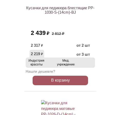
Кусачки для педикюра блестящие PP-
1030-S-(14cm)-BJ
2 439
₽
2 812 ₽
2 317
от 2 шт
₽
2 219
от 3 шт
₽
Индустрия
Мед.
красоты
учреждение
Нашли дешевле?
В корзину