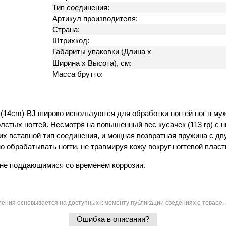
Тип соединения:
Артикул производителя:
Страна:
Штрихкод:
Габариты упаковки (Длина х
Ширина х Высота), см:
Масса брутто:
4cm)-BJ широко используются для обработки ногтей ног в муж
олстых ногтей. Несмотря на повышенный вес кусачек (113 гр) с
х вставной тип соединения, и мощная возвратная пружина с дв
о обрабатывать ногти, не травмируя кожу вокруг ногтевой пласт
 не поддающимися со временем коррозии.
ения основывается на доступных к моменту публикации сведениях о товаре.
Ошибка в описании?