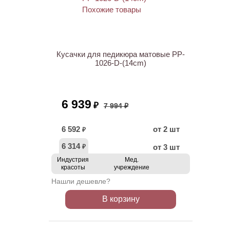
АКЦИЯ
Кусачки для педикюра матовые PP-
1026-D-(14cm)
6 939
₽
7 994 ₽
6 592
от 2 шт
₽
6 314
от 3 шт
₽
Индустрия
Мед.
красоты
учреждение
Нашли дешевле?
В корзину