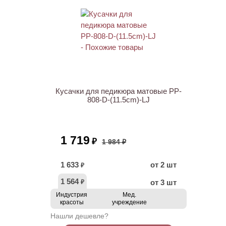
АКЦИЯ
Кусачки для педикюра матовые PP-
808-D-(11.5cm)-LJ
1 719
₽
1 984 ₽
1 633
от 2 шт
₽
1 564
от 3 шт
₽
Индустрия
Мед.
красоты
учреждение
Нашли дешевле?