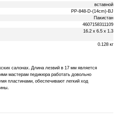
вставной
PP-848-D-(14cm)-BJ
Пакистан
4607158311109
16.2 х 6.5 х 1.3
0.128 кг
ских салонах. Длина лезвий в 17 мм является
 ними мастерам педикюра работать довольно
умя пластинами, обеспечивают легкий ход
ины.