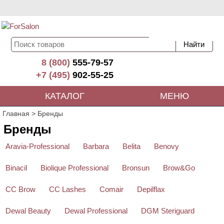
8 (800)
555-79-57
+7 (495)
902-55-25
КАТАЛОГ
МЕНЮ
Главная
>
Бренды
Бренды
Aravia-Professional
Barbara
Belita
Benovy
Binacil
Biolique Professional
Bronsun
Brow&Go
CC Brow
CC Lashes
Comair
Depilflax
Dewal Beauty
Dewal Professional
DGM Steriguard