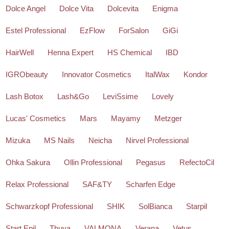
Dolce Angel
Dolce Vita
Dolcevita
Enigma
Estel Professional
EzFlow
ForSalon
GiGi
HairWell
Henna Expert
HS Chemical
IBD
IGRObeauty
Innovator Cosmetics
ItalWax
Kondor
Lash Botox
Lash&Go
LeviSsime
Lovely
Lucas' Cosmetics
Mars
Mayamy
Metzger
Mizuka
MS Nails
Neicha
Nirvel Professional
Ohka Sakura
Ollin Professional
Pegasus
RefectoCil
Relax Professional
SAF&TY
Scharfen Edge
Schwarzkopf Professional
SHIK
SolBianca
Starpil
Start Epil
Thuya
VALMONA
Verana
Vetus