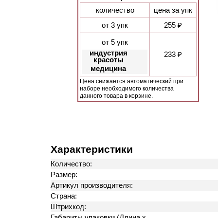
количество
цена за упк
от 3 упк
255 ₽
от 5 упк
индустрия
233 ₽
красоты
медицина
Цена снижается автоматический при
наборе необходимого количества
данного товара в корзине.
Характеристики
Количество:
Размер:
Артикул производителя:
Страна:
Штрихкод:
Габариты упаковки (Длина х