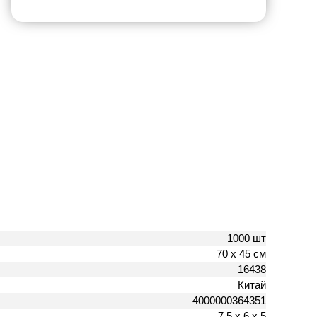
1000 шт
70 х 45 см
16438
Китай
4000000364351
7.5 х 6 х 5