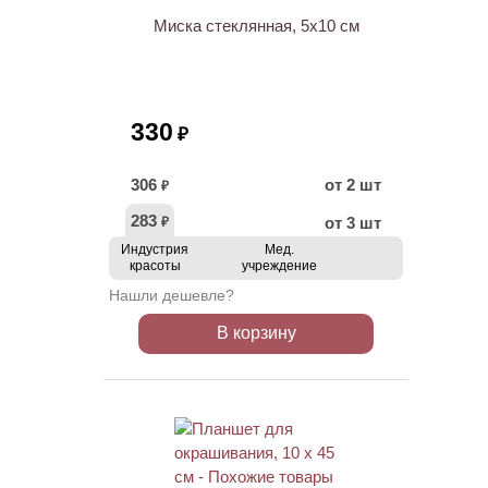
Миска стеклянная, 5х10 см
330
₽
306
от 2 шт
₽
283
от 3 шт
₽
Индустрия
Мед.
красоты
учреждение
Нашли дешевле?
В корзину