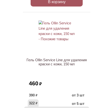
В корзину
Гель Ollin Service Line для удаления
краски с кожи, 150 мл
460
₽
390
от 3 шт
₽
322
от 5 шт
₽