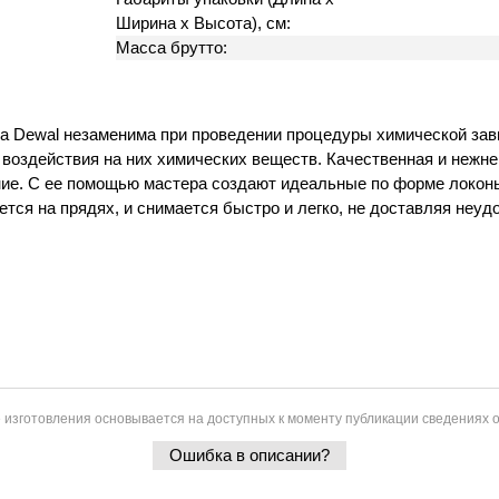
Ширина х Высота), см:
Масса брутто:
да Dewal незаменима при проведении процедуры химической зав
 воздействия на них химических веществ. Качественная и нежне
ание. С ее помощью мастера создают идеальные по форме локон
тся на прядях, и снимается быстро и легко, не доставляя неуд
 изготовления основывается на доступных к моменту публикации сведениях о
Ошибка в описании?