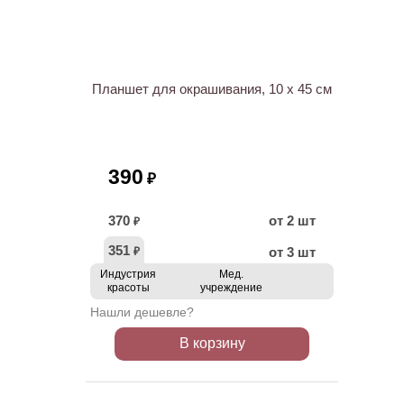
ХИТ
Планшет для окрашивания, 10 х 45 см
390
₽
370
от 2 шт
₽
351
от 3 шт
₽
Индустрия
Мед.
красоты
учреждение
Нашли дешевле?
В корзину