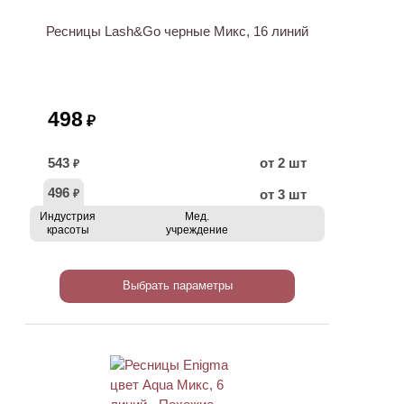
Ресницы Lash&Go черные Микс, 16 линий
498
₽
543
от 2 шт
₽
496
от 3 шт
₽
Индустрия
Мед.
красоты
учреждение
Выбрать параметры