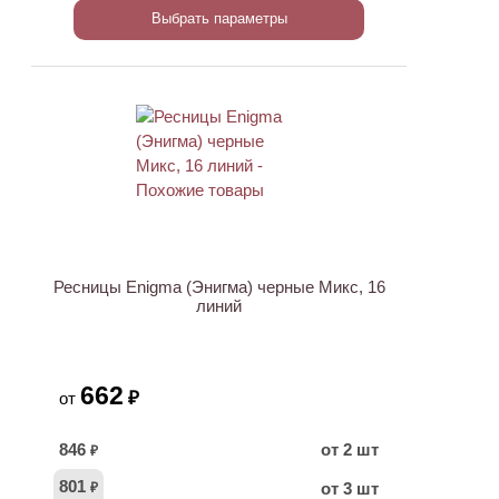
Выбрать параметры
ХИТ
Ресницы Enigma (Энигма) черные Микс, 16
линий
662
₽
от
846
от 2 шт
₽
801
от 3 шт
₽