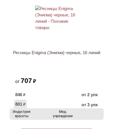
Ресницы Enigma (Энигма) черные, 16 линий
707
₽
от
846
от 2 упк
₽
801
от 3 упк
₽
Индустрия
Мед.
красоты
учреждение