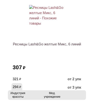
ХИТ
Ресницы Lash&Go желтые Микс, 6 линий
307
₽
321
от 2 упк
₽
294
от 3 упк
₽
Индустрия
Мед.
красоты
учреждение