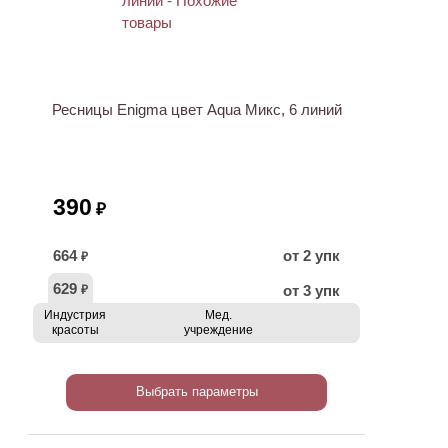
Ресницы Enigma цвет Aqua Микс, 6 линий
390
₽
664
от 2 упк
₽
629
от 3 упк
₽
Индустрия
Мед.
красоты
учреждение
Выбрать параметры