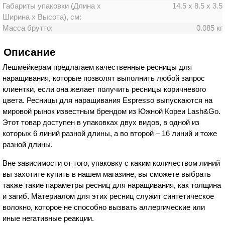
Габариты упаковки (Длина х
14.5 х 8.5 х 3.5
Ширина х Высота), см:
Масса брутто:
0.085 кг
Описание
Лешмейкерам предлагаем качественные ресницы для
наращивания, которые позволят выполнить любой запрос
клиентки, если она желает получить ресницы коричневого
цвета. Ресницы для наращивания Espresso выпускаются на
мировой рынок известным брендом из Южной Кореи Lash&Go.
Этот товар доступен в упаковках двух видов, в одной из
которых 6 линий разной длины, а во второй – 16 линий и тоже
разной длины.
Вне зависимости от того, упаковку с каким количеством линий
вы захотите купить в нашем магазине, вы сможете выбрать
также такие параметры ресниц для наращивания, как толщина
и загиб. Материалом для этих ресниц служит синтетическое
волокно, которое не способно вызвать аллергические или
иные негативные реакции.