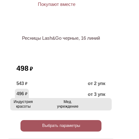
Ресницы Lash&Go черные, 16 линий
498
₽
543
от 2 упк
₽
496
от 3 упк
₽
Индустрия
Мед.
красоты
учреждение
Выбрать параметры