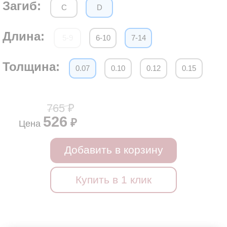
Загиб:
C
D
Длина:
5-9
6-10
7-14
Толщина:
0.07
0.10
0.12
0.15
765 ₽
526
₽
Цена
Добавить в корзину
Купить в 1 клик