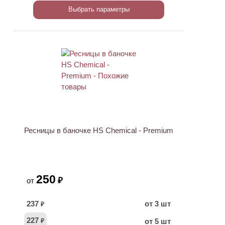
Выбрать параметры
Ресницы в баночке HS Chemical - Premium
250
₽
от
237
от 3 шт
₽
227
от 5 шт
₽