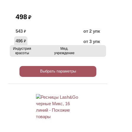
498
₽
543
от 2 упк
₽
496
от 3 упк
₽
Индустрия
Мед.
красоты
учреждение
Выбрать параметры
ХИТ