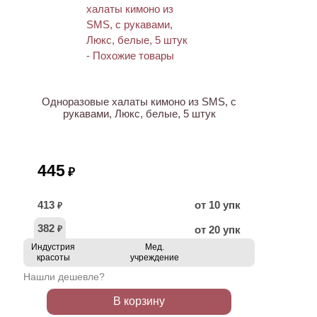
ХИТ
Одноразовые халаты кимоно из SMS, с
рукавами, Люкс, белые, 5 штук
445
₽
413
от 10 упк
₽
382
от 20 упк
₽
Индустрия
Мед.
красоты
учреждение
Нашли дешевле?
В корзину