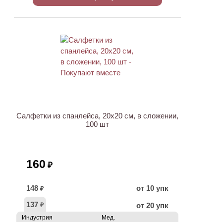
ХИТ
Салфетки из спанлейса, 20х20 см, в сложении,
100 шт
160
₽
148
от 10 упк
₽
137
от 20 упк
₽
Индустрия
Мед.