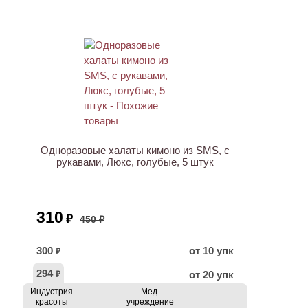
ХИТ
АКЦИЯ
Одноразовые халаты кимоно из SMS, с
рукавами, Люкс, голубые, 5 штук
310
₽
450 ₽
300
от 10 упк
₽
294
от 20 упк
₽
Индустрия
Мед.
красоты
учреждение