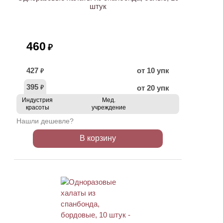
штук
460
₽
427
от 10 упк
₽
395
от 20 упк
₽
Индустрия
Мед.
красоты
учреждение
Нашли дешевле?
В корзину
ХИТ