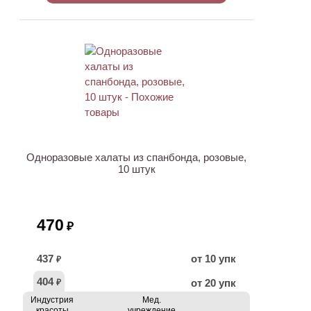
Одноразовые халаты из спанбонда, розовые,
10 штук
470
₽
437
от 10 упк
₽
404
от 20 упк
₽
Индустрия
Мед.
красоты
учреждение