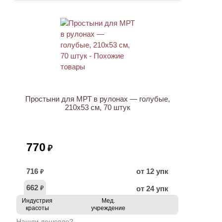
Простыни для МРТ в рулонах — голубые,
210х53 см, 70 штук
770
₽
716
от 12 упк
₽
662
от 24 упк
₽
Индустрия
Мед.
красоты
учреждение
Нашли дешевле?