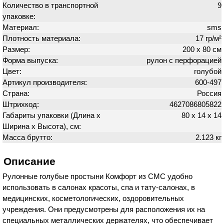
Количество в транспортной
9
упаковке:
Материал:
sms
Плотность материала:
17 гр/м²
Размер:
200 х 80 см
Форма выпуска:
рулон с перфорацией
Цвет:
голубой
Артикул производителя:
600-497
Страна:
Россия
Штрихкод:
4627086805822
Габариты упаковки (Длина х
80 х 14 х 14
Ширина х Высота), см:
Масса брутто:
2.123 кг
Описание
Рулонные голубые простыни Комфорт из СМС удобно
использовать в салонах красоты, спа и тату-салонах, в
медицинских, косметологических, оздоровительных
учреждения. Они предусмотрены для расположения их на
специальных металлических держателях, что обеспечивает