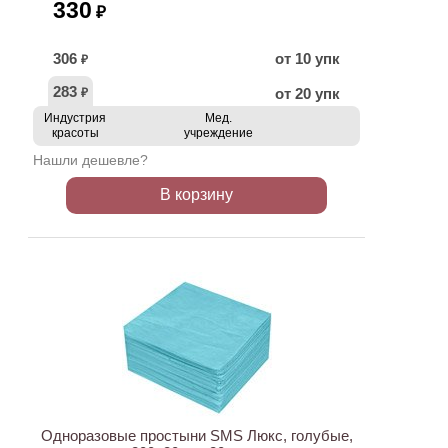
330
₽
306
от 10 упк
₽
283
от 20 упк
₽
Индустрия
Мед.
красоты
учреждение
Нашли дешевле?
В корзину
ХИТ
Одноразовые простыни SMS Люкс, голубые,