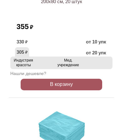
200х80 см, 20 штук
355
₽
330
от 10 упк
₽
305
от 20 упк
₽
Индустрия
Мед.
красоты
учреждение
Нашли дешевле?
В корзину
ХИТ