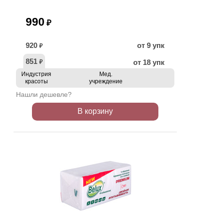
990
₽
920
от 9 упк
₽
851
от 18 упк
₽
Индустрия
Мед.
красоты
учреждение
Нашли дешевле?
В корзину