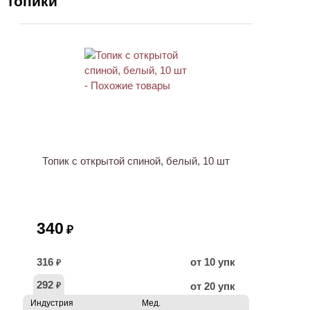
топики
Топик с открытой спиной, белый, 10 шт
340
₽
316
от 10 упк
₽
292
от 20 упк
₽
Индустрия
Мед.