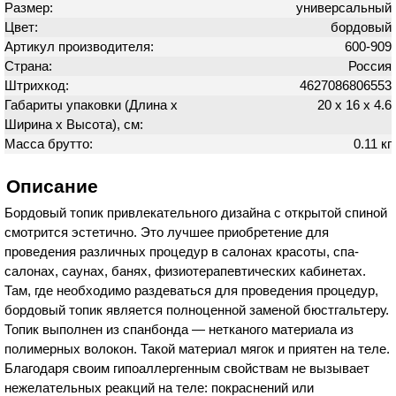
Размер:
универсальный
Цвет:
бордовый
Артикул производителя:
600-909
Страна:
Россия
Штрихкод:
4627086806553
Габариты упаковки (Длина х
20 х 16 х 4.6
Ширина х Высота), см:
Масса брутто:
0.11 кг
Описание
Бордовый топик привлекательного дизайна с открытой спиной
смотрится эстетично. Это лучшее приобретение для
проведения различных процедур в салонах красоты, спа-
салонах, саунах, банях, физиотерапевтических кабинетах.
Там, где необходимо раздеваться для проведения процедур,
бордовый топик является полноценной заменой бюстгальтеру.
Топик выполнен из спанбонда — нетканого материала из
полимерных волокон. Такой материал мягок и приятен на теле.
Благодаря своим гипоаллергенным свойствам не вызывает
нежелательных реакций на теле: покраснений или