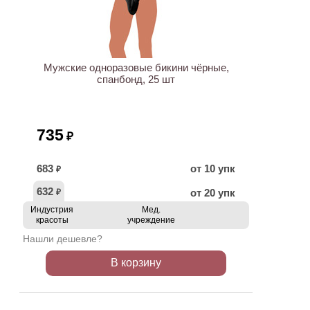
ХИТ
Мужские одноразовые бикини чёрные,
спанбонд, 25 шт
735
₽
683
от 10 упк
₽
632
от 20 упк
₽
Индустрия
Мед.
красоты
учреждение
Нашли дешевле?
В корзину