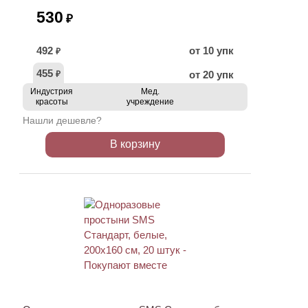
530
₽
492
от 10 упк
₽
455
от 20 упк
₽
Индустрия
Мед.
красоты
учреждение
Нашли дешевле?
В корзину
ХИТ