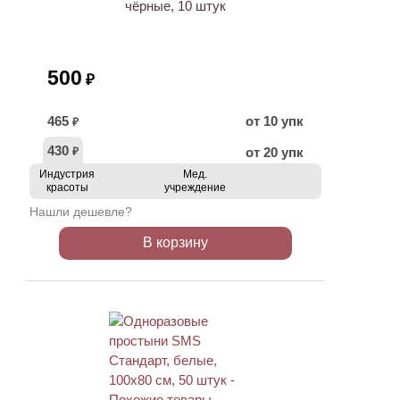
чёрные, 10 штук
500
₽
465
от 10 упк
₽
430
от 20 упк
₽
Индустрия
Мед.
красоты
учреждение
Нашли дешевле?
В корзину