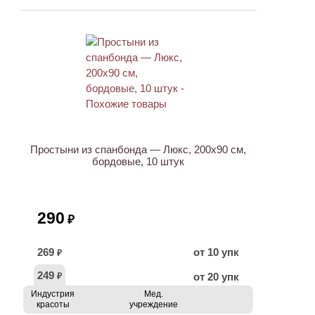
ХИТ
Простыни из спанбонда — Люкс, 200х90 см,
бордовые, 10 штук
290
₽
269
от 10 упк
₽
249
от 20 упк
₽
Индустрия
Мед.
красоты
учреждение