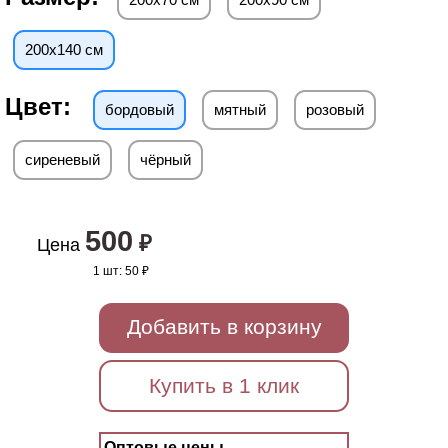
200х140 см
Цвет:
бордовый
мятный
розовый
сиреневый
чёрный
500
₽
Цена
1 шт:
50 ₽
Добавить в корзину
Купить в 1 клик
Оптовые цены