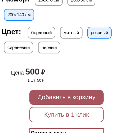
200х140 см
Цвет:
бордовый
мятный
розовый
сиреневый
чёрный
500
₽
Цена
1 шт:
50 ₽
Добавить в корзину
Купить в 1 клик
Оптовые цены