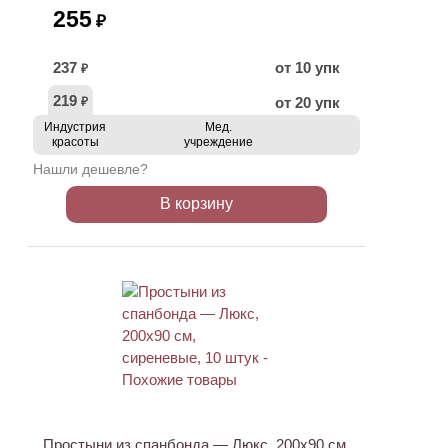
255
₽
237
от 10 упк
₽
219
от 20 упк
₽
Индустрия
Мед.
красоты
учреждение
Нашли дешевле?
В корзину
ХИТ
Простыни из спанбонда — Люкс, 200х90 см,