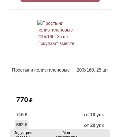
ХИТ
Простыни полиэтиленовые — 200х160, 25 шт
770
₽
716
от 10 упк
₽
662
от 20 упк
₽
Индустрия
Мед.