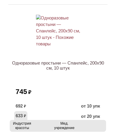
ХИТ
Одноразовые простыни — Спанлейс, 200х90
см, 10 штук
745
₽
692
от 10 упк
₽
633
от 20 упк
₽
Индустрия
Мед.
красоты
учреждение