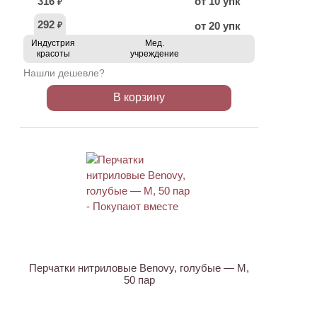
316
от 10 упк
₽
292
от 20 упк
₽
Индустрия
Мед.
красоты
учреждение
Нашли дешевле?
В корзину
ХИТ
Перчатки нитриловые Benovy, голубые — M,
50 пар