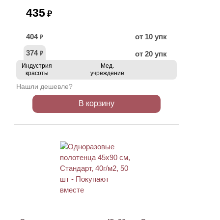
435
₽
404
от 10 упк
₽
374
от 20 упк
₽
Индустрия
Мед.
красоты
учреждение
Нашли дешевле?
В корзину
ХИТ