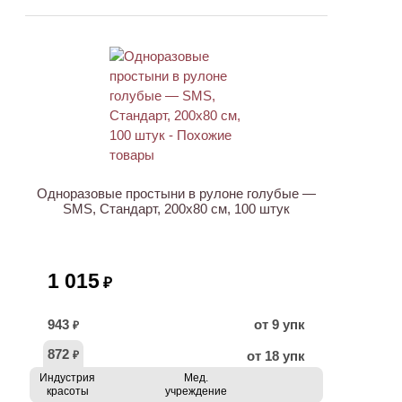
ХИТ
Одноразовые простыни в рулоне голубые —
SMS, Стандарт, 200х80 см, 100 штук
1 015
₽
943
от 9 упк
₽
872
от 18 упк
₽
Индустрия
Мед.
красоты
учреждение