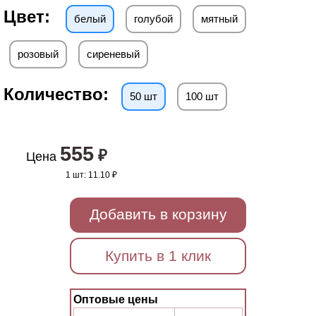
Цвет:
белый
голубой
мятный
розовый
сиреневый
Количество:
50 шт
100 шт
555
₽
Цена
1 шт:
11.10 ₽
Добавить в корзину
Купить в 1 клик
Оптовые цены