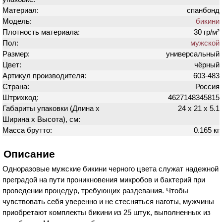
Материал:
спанбонд
Модель:
бикини
Плотность материала:
30 гр/м²
Пол:
мужской
Размер:
универсальный
Цвет:
чёрный
Артикул производителя:
603-483
Страна:
Россия
Штрихкод:
4627148345815
Габариты упаковки (Длина х
24 х 21 х 5.1
Ширина х Высота), см:
Масса брутто:
0.165 кг
Описание
Одноразовые мужские бикини черного цвета служат надежной
преградой на пути проникновения микробов и бактерий при
проведении процедур, требующих раздевания. Чтобы
чувствовать себя уверенно и не стесняться наготы, мужчины
приобретают комплекты бикини из 25 штук, выполненных из