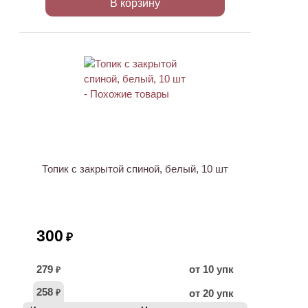
В корзину
Топик с закрытой спиной, белый, 10 шт
300
₽
279
от 10 упк
₽
258
от 20 упк
₽